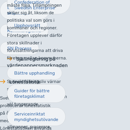
Confederation of
måste följa. Tillämpningen
En reformerad
Swedish Enterprise
skiljer sig åt, liksom de
arbetsrätt
politiska val som görs i
Upphovsrätt
kommuner och regioner.
Konfliktreglerna
Företagen upplever därför
stora skillnader i
SN Process
förutsättningarna att driva
företag mellan kommunerna.
Självreglering på
värdepappersmarknaden
Bättre upphandling
Svenskt Näringsliv värnar
Lönestatistik
självregleringen på
Guider för bättre
företagsklimat
värdepappersmarknaden. En
Svenskt Näringsliv
väl fungerande
producerar lönestatistik
värdepappersmarknad
på uppdrag av
Serviceinriktat
förutsätter förtroende från
myndighetsutövande
medlemsorganisationerna.
allmänhet, placerare,
Lönestatistiken används