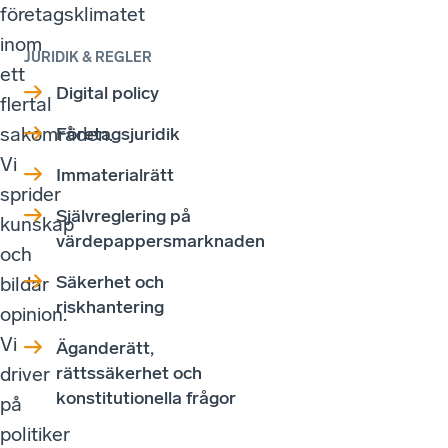
företagsklimatet
inom
JURIDIK & REGLER
ett
Digital policy
flertal
sakområden.
Företagsjuridik
Vi
Immaterialrätt
sprider
Självreglering på
kunskap
värdepappersmarknaden
och
Säkerhet och
bildar
riskhantering
opinion.
Vi
Äganderätt,
driver
rättssäkerhet och
konstitutionella frågor
på
politiker