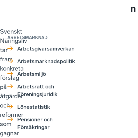
n
Svenskt
ARBETSMARKNAD
Näringsliv
Arbetsgivarsamverkan
tar
fram
Arbetsmarknadspolitik
konkreta
Arbetsmiljö
förslag
på
Arbetsrätt och
Föreningsjuridik
åtgärder
och
Lönestatistik
reformer
Pensioner och
som
Försäkringar
gagnar