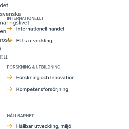
det
svenska
INTERNATIONELLT
näringslivet
Internationell handel
en
röst
EU:s utveckling
i
EU.
FORSKNING & UTBILDNING
Forskning och Innovation
Kompetensförsörjning
HÅLLBARHET
Hållbar utveckling, miljö