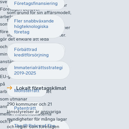
svenskt företagande.
Företagsfinansiering
kunskapsbaserade tillgångar
Företagen behöver
som grund för sin affärsmodell,
arbetsrättsliga regler
till exempel genom att de
Fler snabbväxande
som är anpassade till
högteknologiska
kommersialiserar innovationer
företagens behov, som
företag
via att licensiera rättigheter.
gör det enklare att leda
och fördela arbetet och
Förbättrad
Företagshemligheter
mindre riskabelt att
kreditförsörjning
anställa. På EU-nivå är
Immaterialrättsstrategi
det oroväckande med
2019-2025
EU-gemensamma regler
på
Lokalt företagsklimat
Mönsterrätt
arbetsmarknadsområdet
som utmanar
290 kommuner och 21
ansvarsfördelningen
Patenträtt
länsstyrelser är ansvariga
mellan medlemsstaterna
myndigheter för många lagar
och EU:s institutioner.
The IP Policy of The
och regler som företagen