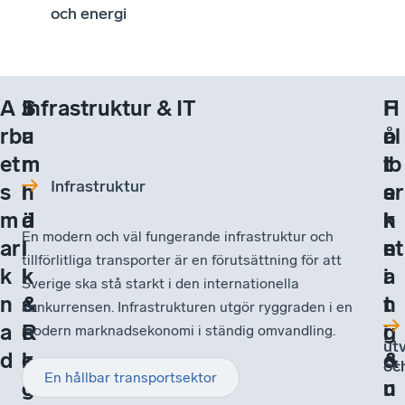
och energi
A
J
S
Infrastruktur & IT
I
F
H
rb
u
a
n
o
ål
et
r
m
t
r
lb
Infrastruktur
s
i
h
e
s
ar
m
d
ä
r
k
h
En modern och väl fungerande infrastruktur och
ar
i
l
n
n
et
tillförlitliga transporter är en förutsättning för att
k
k
l
a
i
Sverige ska stå starkt i den internationella
n
&
s
t
n
konkurrensen. Infrastrukturen utgör ryggraden i en
a
R
e
i
g
modern marknadsekonomi i ständig omvandling.
utv
d
e
k
o
&
oc
En hållbar transportsektor
g
o
n
u