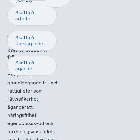
(SNSD)
Skatt på
arbete
Äganderätt,
Skatt på
rättssäkerhet och
företagande
konstitutionella
frågor
Skatt på
ägande
Frågor om
grundläggande fri- och
rättigheter som
rättssäkerhet,
äganderätt,
näringsfrihet,
egendomsskydd och
utredningsväsendets
kvalitet har blivit mer