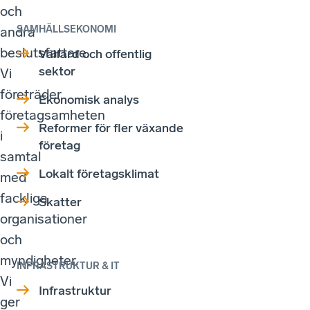
och
andra
SAMHÄLLSEKONOMI
beslutsfattare.
Välfärd och offentlig
sektor
Vi
företräder
Ekonomisk analys
företagsamheten
Reformer för fler växande
i
företag
samtal
Lokalt företagsklimat
med
fackliga
Skatter
organisationer
och
myndigheter.
INFRASTRUKTUR & IT
Vi
Infrastruktur
ger