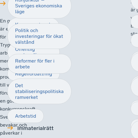
nya
Arbetsmiljö
Konkurrens
Sveriges ekonomiska
är 
läge
väl
En god arbetsmiljö
Konsument- och
Eur
är en självklarhet
marknadsrätt
Politik och
sta
investeringar för ökat
för näringslivet.
omv
välstånd
Trygga och säkra
Offentlig
arbetsplatser där
upphandling
medarbetarnas
Reformer för fler i
arbete
kompetens och
Regelförbättring
produktivitet tas
till vara skapar
Det
stabiliseringspolitiska
Antikorruption
förutsättningar för
ramverket
en god
konkurrenskraft.
Arbetstid
Svenskt Näringsliv
bevakar och
Immaterialrätt
påverkar i