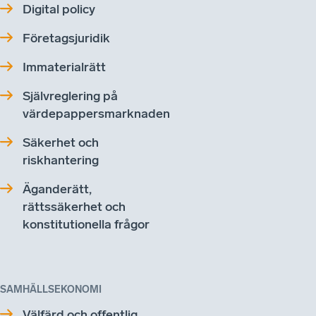
Digital policy
Företagsjuridik
Immaterialrätt
Självreglering på
värdepappersmarknaden
Säkerhet och
riskhantering
Äganderätt,
rättssäkerhet och
konstitutionella frågor
SAMHÄLLSEKONOMI
Välfärd och offentlig