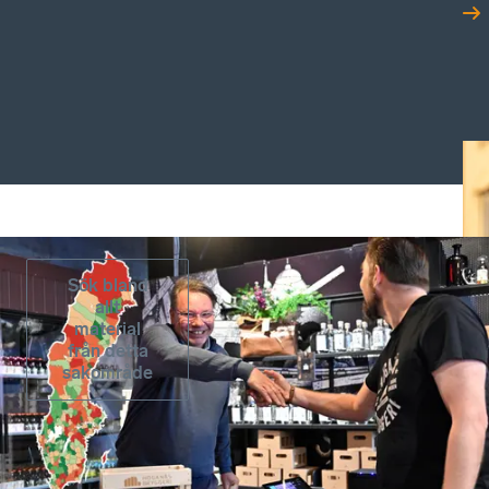
Sök bland
allt
material
från detta
sakområde