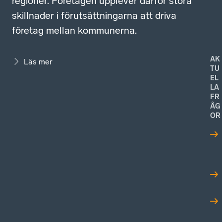
regioner. Företagen upplever därför stora
skillnader i förutsättningarna att driva
företag mellan kommunerna.
AK
Läs mer
TU
EL
LA
FR
ÅG
OR