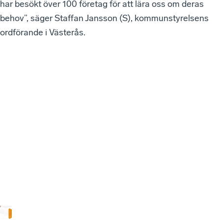
har besökt över 100 företag för att lära oss om deras
behov”, säger Staffan Jansson (S), kommunstyrelsens
ordförande i Västerås.
VÅ
RA
SE
NA
ST
E
W
EB
BI
NA
RI
ER