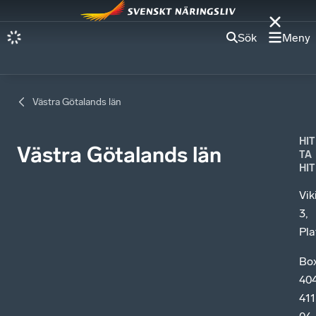
Sök
Meny
Västra Götalands län
HIT
Västra Götalands län
TA
HIT
Vik
3,
Pla
Bo
404
411