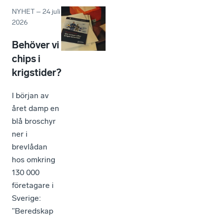
NYHET
–
24 juli
2026
Behöver vi
chips i
krigstider?
I början av
året damp en
blå broschyr
ner i
brevlådan
hos omkring
130 000
företagare i
Sverige:
”Beredskap