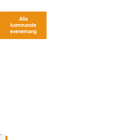
Alla
kommande
evenemang
VÅ
RA
SE
NA
ST
E
W
EB
BI
NA
RI
ER