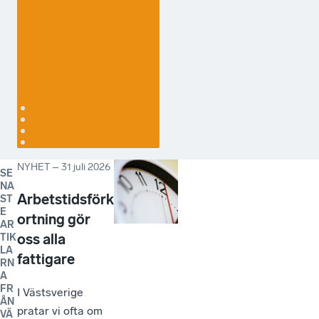
Marie Pilfalk,
skolchef på
Broholmskolan i
Lidköping
NYHET
–
31 juli 2026
SE
NA
Arbetstidsförk
ST
E
ortning gör
AR
oss alla
TIK
LA
fattigare
RN
A
FR
I Västsverige
ÅN
pratar vi ofta om
VÄ