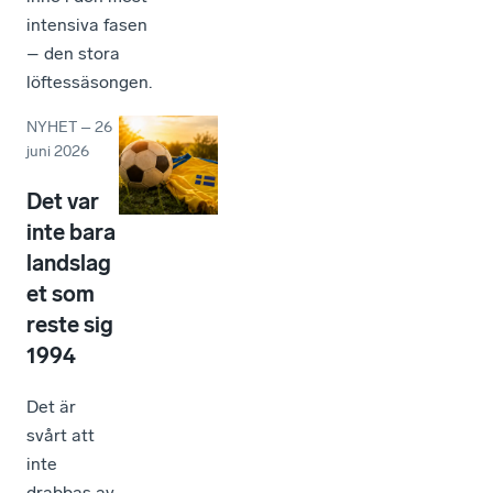
intensiva fasen
– den stora
löftessäsongen.
NYHET
–
26
juni 2026
Det var
inte bara
landslag
et som
reste sig
1994
Det är
svårt att
inte
drabbas av