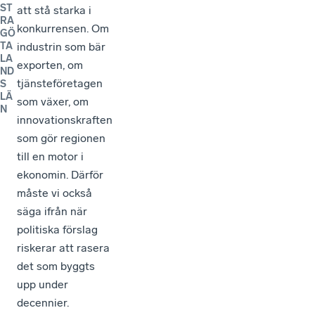
ST
att stå starka i
RA
konkurrensen. Om
GÖ
industrin som bär
TA
LA
exporten, om
ND
tjänsteföretagen
S
LÄ
som växer, om
N
innovationskraften
som gör regionen
till en motor i
ekonomin. Därför
måste vi också
säga ifrån när
politiska förslag
riskerar att rasera
det som byggts
upp under
decennier.