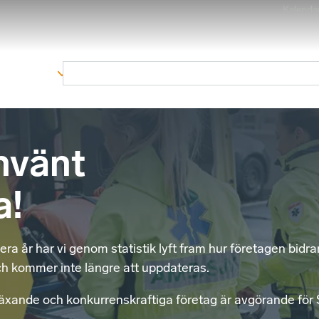
Kalenda
kområden
Medlemskap
Rapporter och remissva
använt
a!
ra år har vi genom statistik lyft fram hur företagen bidrar 
ch kommer inte längre att uppdateras.
växande och konkurrenskraftiga företag är avgörande för