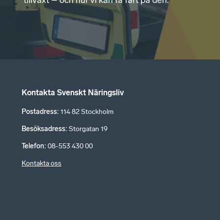
tillväxt – och hur vi kan få fart på den.
Kontakta Svenskt Näringsliv
Postadress
:
114 82 Stockholm
Besöksadress
:
Storgatan 19
Telefon
:
08-553 430 00
Kontakta oss