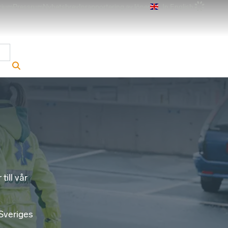
rium
Pressrum
Nyhetsbrev
Inrapportering av löner
In English
r
Sök på webbplatsen
till vår
 Sveriges