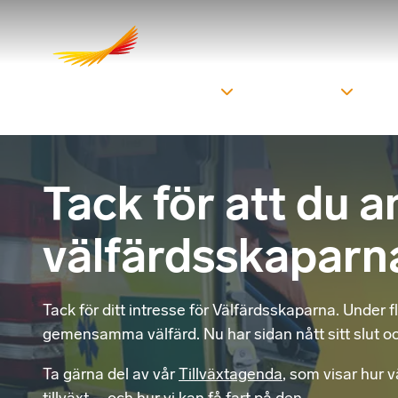
Om oss
Här finns vi
Sa
Tack för att du 
välfärdsskaparn
Tack för ditt intresse för Välfärdsskaparna. Under fle
gemensamma välfärd. Nu har sidan nått sitt slut o
Ta gärna del av vår
Tillväxtagenda
, som visar hur 