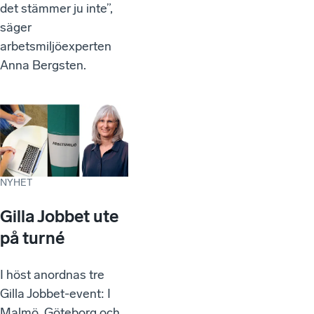
det stämmer ju inte”,
säger
arbetsmiljöexperten
Anna Bergsten.
NYHET
Gilla Jobbet ute
på turné
I höst anordnas tre
Gilla Jobbet-event: I
Malmö, Göteborg och