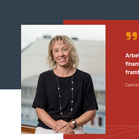
Arbet
finan
framt
Carina