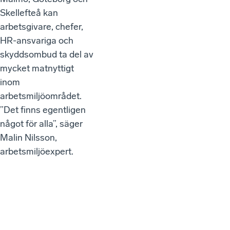
Skellefteå kan
arbetsgivare, chefer,
HR-ansvariga och
skyddsombud ta del av
mycket matnyttigt
inom
arbetsmiljöområdet.
”Det finns egentligen
något för alla”, säger
Malin Nilsson,
arbetsmiljöexpert.
VÅR
A
SEN
AST