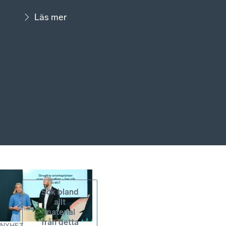
Läs mer
Sök bland
allt
material
från detta
NYHET