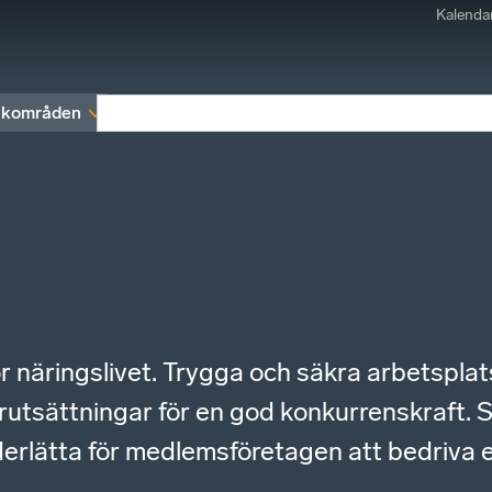
Kalenda
kområden
Medlemskap
Rapporter och remissva
 för näringslivet. Trygga och säkra arbets
förutsättningar för en god konkurrenskraft.
nderlätta för medlemsföretagen att bedriva 