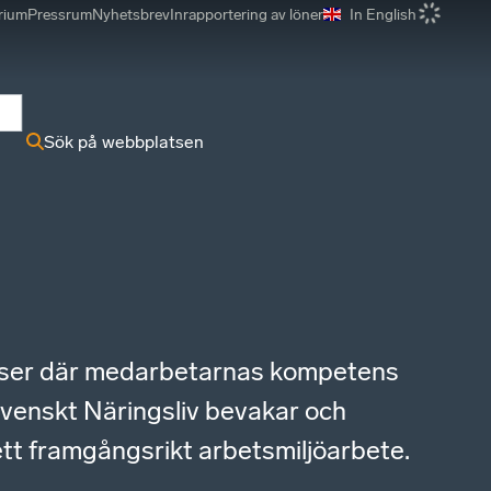
rium
Pressrum
Nyhetsbrev
Inrapportering av löner
In English
r
Sök på webbplatsen
platser där medarbetarnas kompetens
 Svenskt Näringsliv bevakar och
ett framgångsrikt arbetsmiljöarbete.