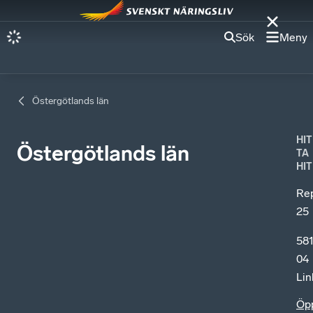
Sök
Meny
Östergötlands län
HIT
Östergötlands län
TA
HIT
Re
25
58
04
Lin
Öp