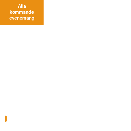
Alla
kommande
evenemang
VÅ
RA
SE
NA
ST
E
W
EB
BI
NA
RI
ER