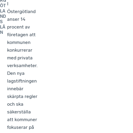
RG
I
ÖT
Östergötland
LA
ND
anser 14
S
procent av
LÄ
N
företagen att
kommunen
konkurrerar
med privata
verksamheter.
Den nya
lagstiftningen
innebär
skärpta regler
och ska
säkerställa
att kommuner
fokuserar på