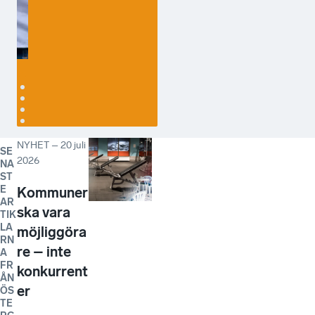
Börjeson, vd
Verner Norrbom på
ProTrain AB
Reklam & Co
NYHET
–
20 juli
SE
2026
NA
ST
E
Kommuner
AR
ska vara
TIK
LA
möjliggöra
RN
re – inte
A
FR
konkurrent
ÅN
er
ÖS
TE