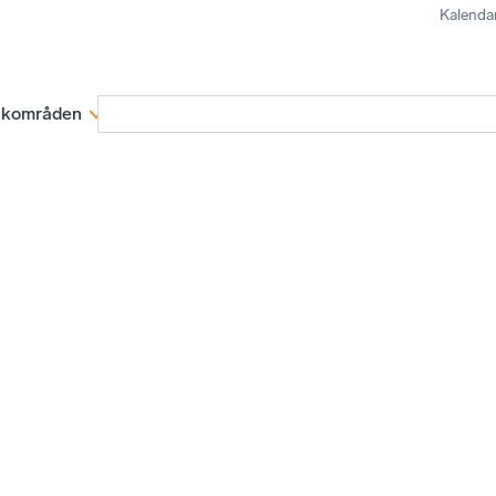
Kalenda
kområden
Medlemskap
Rapporter och remissva