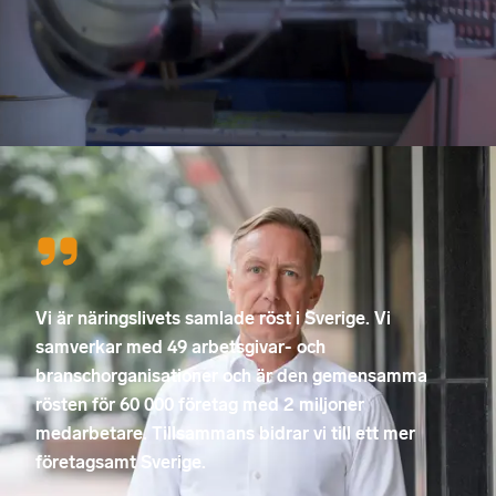
Vi är näringslivets samlade röst i Sverige. Vi
samverkar med 49 arbetsgivar- och
branschorganisationer och är den gemensamma
rösten för 60 000 företag med 2 miljoner
medarbetare. Tillsammans bidrar vi till ett mer
företagsamt Sverige.