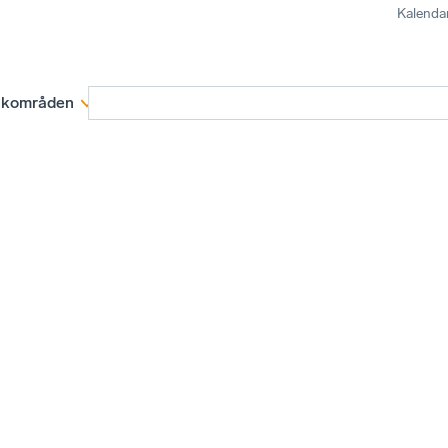
Kalenda
kområden
Medlemskap
Rapporter och remissva