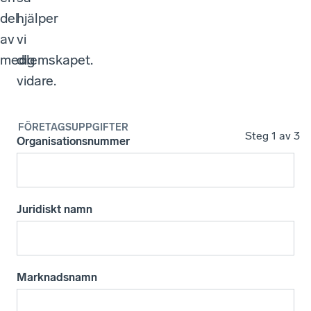
del
hjälper
av
vi
medlemskapet.
dig
vidare.
FÖRETAGSUPPGIFTER
Steg
1
av 3
Organisationsnummer
Juridiskt namn
Marknadsnamn