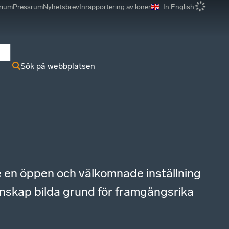
rium
Pressrum
Nyhetsbrev
Inrapportering av löner
In English
r
Sök på webbplatsen
e en öppen och välkomnade inställning
nskap bilda grund för framgångsrika