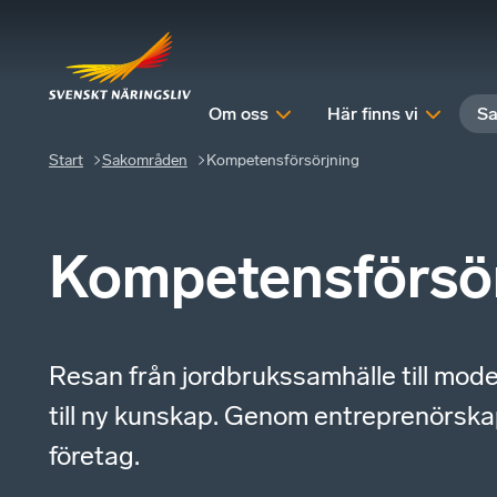
Om oss
Här finns vi
Sa
Start
Sakområden
Kompetensförsörjning
Kompetensförsör
Resan från jordbrukssamhälle till mod
till ny kunskap. Genom entreprenörska
företag.