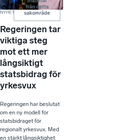
material
från detta
NYHET
sakområde
Regeringen tar
viktiga steg
mot ett mer
långsiktigt
statsbidrag för
yrkesvux
Regeringen har beslutat
om en ny modell för
statsbidraget för
regionalt yrkesvux. Med
en stärkt långsiktighet