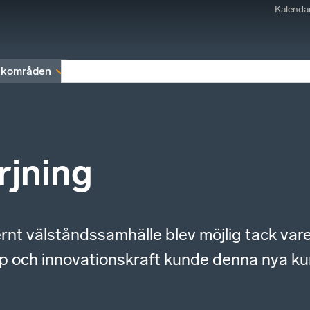
Kalenda
kområden
Medlemskap
Rapporter och remissva
jning
ernt välståndssamhälle blev möjlig tack var
p och innovationskraft kunde denna nya ku