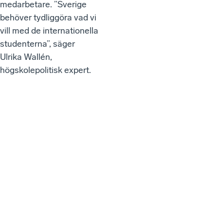
medarbetare. ”Sverige
behöver tydliggöra vad vi
vill med de internationella
studenterna”, säger
Ulrika Wallén,
högskolepolitisk expert.
We
bbi
nar
ier
oc
h