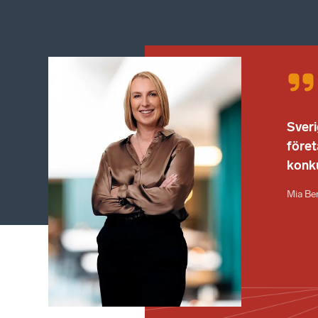
Sveri
föret
konk
Mia Be