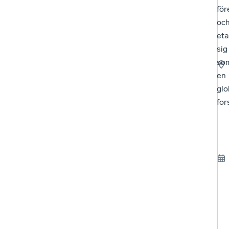
för
oc
eta
sig
so
en
glo
for