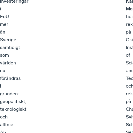
investeringar
Kar
i
Ma
FoU
tid
mer
rek
än
på
Sverige
Ok
samtidigt
Ins
som
of
världen
Sc
nu
an
förändras
Te
i
oc
grunden:
rek
geopolitiskt,
på
teknologiskt
Ch
och
Syl
alltmer
Sc
AI-
Se