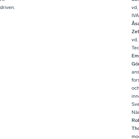
driven.
vd,
IVA
Ås
Zet
vd,
Te
Emi
Gö
ans
for
oc
inn
Sv
När
Ro
Th
mo