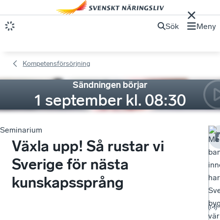
Sök
Meny
Kompetensförsörjning
Sändningen börjar
1 september kl. 08:30
Seminarium
Me
Växla upp! Så rustar vi
ba
Sverige för nästa
inn
har
kunskapssprång
Sve
by
vär