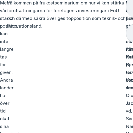
Men
Välkommen på frukostseminarium om hur vi kan stärka
På
Del
vår
förutsättningarna för företagens investeringar i FoU
sem
Lot
starka
och därmed säkra Sveriges topposition som teknik- och
pre
Ed
position
innovationsland.
ett
gym
kan
ins
hög
inte
me
oc
längre
när
for
tas
for
Kat
för
pri
Bje
given.
för
GD
Andra
ko
Ve
länder
man
Jan
har
Ol
över
Ja
tid
vd,
ökat
Sv
sina
När