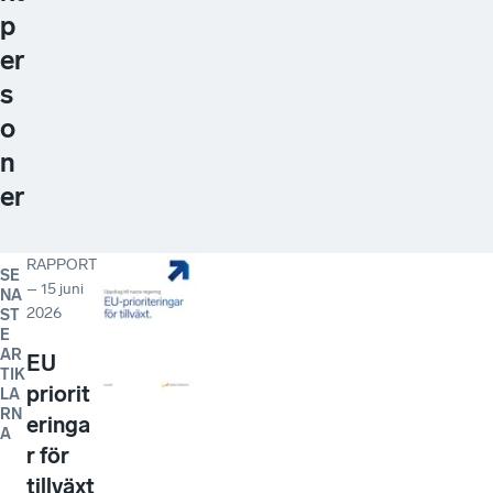
p
er
s
o
n
er
RAPPORT
SE
–
15 juni
NA
2026
ST
E
AR
EU
TIK
priorit
LA
RN
eringa
A
r för
tillväxt