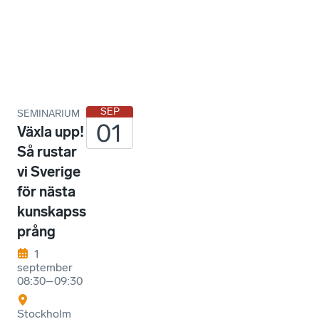
a
n
g
SEP
SEMINARIUM
01
Växla upp!
Så rustar
vi Sverige
för nästa
kunskapss
prång
1
september
08:30–09:30
Stockholm