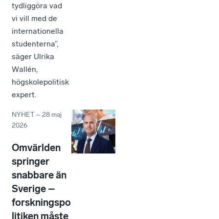
tydliggöra vad
vi vill med de
internationella
studenterna”,
säger Ulrika
Wallén,
högskolepolitisk
expert.
NYHET
–
28 maj
2026
Omvärlden
springer
snabbare än
Sverige –
forskningspo
litiken måste