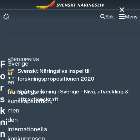
Sök
Meny
FÖRDJUPNING
F
Sverige
Läs
Svenskt Näringslivs inspel till
är
o
mer
forskningspropositionen 2020
en
r
framgångsrik
Spetsforskning i Sverige - Nivå, utveckling &
s
attraktionskraft
kunskapsnation,
k
men
den
ni
internationella
n
konkurrensen