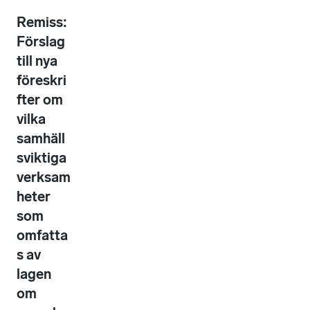
Remiss:
Förslag
till nya
föreskri
fter om
vilka
samhäll
sviktiga
verksam
heter
som
omfatta
s av
lagen
om