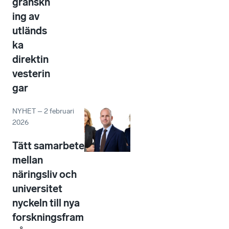
granskn
ing av
utländs
ka
direktin
vesterin
gar
NYHET
–
2 februari
2026
Tätt samarbete
mellan
näringsliv och
universitet
nyckeln till nya
forskningsfram