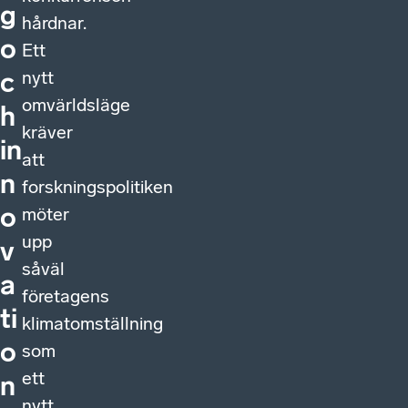
g
hårdnar.
o
Ett
nytt
c
omvärldsläge
h
kräver
in
att
n
forskningspolitiken
o
möter
upp
v
såväl
a
företagens
ti
klimatomställning
o
som
ett
n
nytt