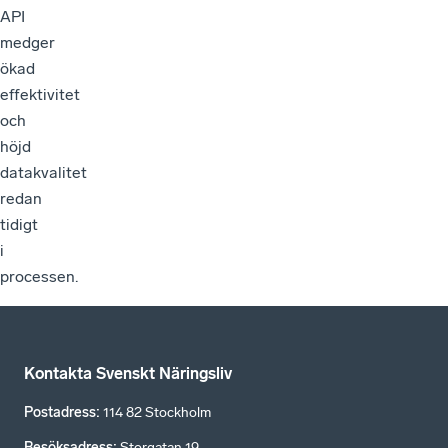
API
medger
ökad
effektivitet
och
höjd
datakvalitet
redan
tidigt
i
processen.
Kontakta Svenskt Näringsliv
Postadress
:
114 82 Stockholm
Besöksadress
:
Storgatan 19