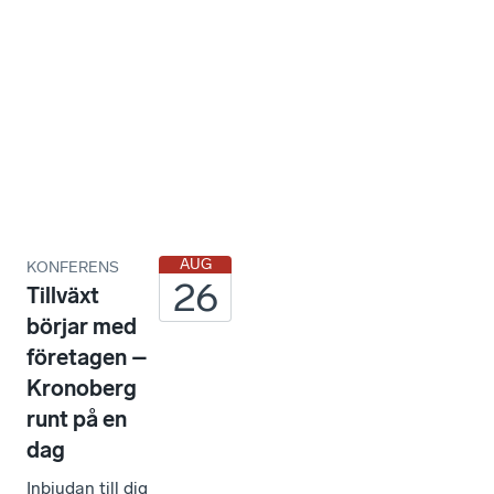
n
e
m
a
n
g
AUG
KONFERENS
26
Tillväxt
börjar med
företagen –
Kronoberg
runt på en
dag
Inbjudan till dig