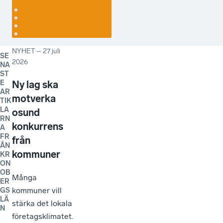
NYHET
–
27 juli
SE
2026
NA
ST
E
Ny lag ska
AR
motverka
TIK
LA
osund
RN
konkurrens
A
FR
från
ÅN
kommuner
KR
ON
OB
Många
ER
kommuner vill
GS
LÄ
stärka det lokala
N
företagsklimatet.