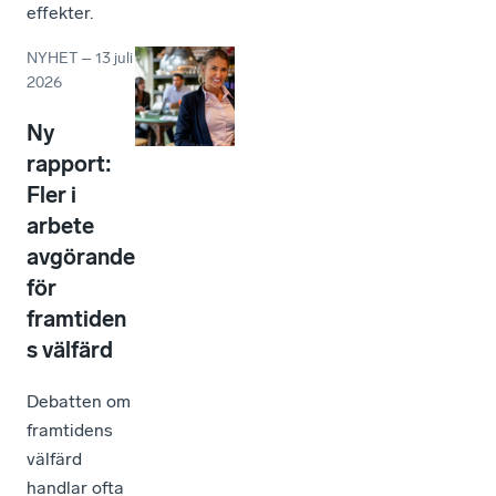
effekter.
NYHET
–
13 juli
2026
Ny
rapport:
Fler i
arbete
avgörande
för
framtiden
s välfärd
Debatten om
framtidens
välfärd
handlar ofta