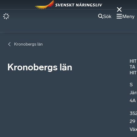
Sök
Meny
Kronobergs län
HIT
Kronobergs län
TA
HIT
S
Jä
4A
35
29
Väx