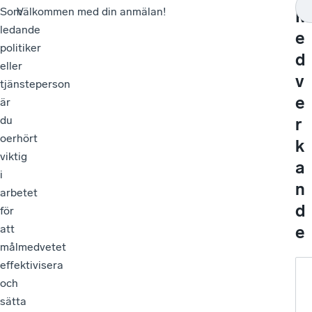
Som
Välkommen med din anmälan!
M
ledande
e
politiker
d
eller
v
tjänsteperson
e
är
du
r
oerhört
k
viktig
a
i
n
arbetet
d
för
e
att
målmedvetet
effektivisera
och
sätta