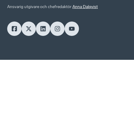
Ansvarig utgivare och chefredaktör
Anna Dalqvist