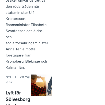
osäker omvärld? Det var
den röda tråden när
statsminister Ulf
Kristersson,
finansminister Elisabeth
Svantesson och äldre-
och
socialförsäkringsminister
Anna Tenje mötte
företagare från
Kronoberg, Blekinge och
Kalmar län.
NYHET
–
28 maj
2026
Lyft för
Sölvesborg