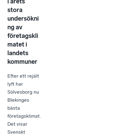
i årets
stora
undersökni
ng av
företagskli
matet i
landets
kommuner
Efter ett rejält
lyft har
Sölvesborg nu
Blekinges
bästa
företagsklimat.
Det visar
Svenskt