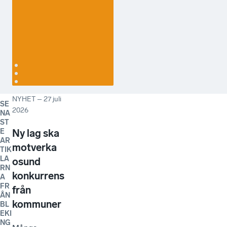
Engqvist &
camping
Zimmerman HR
Partner
NYHET
–
27 juli
SE
2026
NA
ST
E
Ny lag ska
AR
motverka
TIK
LA
osund
RN
konkurrens
A
FR
från
ÅN
kommuner
BL
EKI
NG