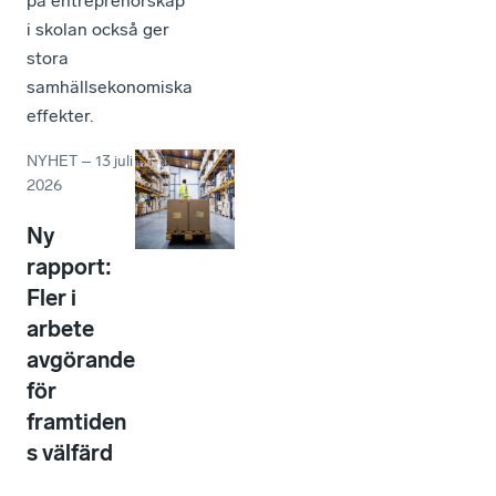
på entreprenörskap
i skolan också ger
stora
samhällsekonomiska
effekter.
NYHET
–
13 juli
2026
Ny
rapport:
Fler i
arbete
avgörande
för
framtiden
s välfärd