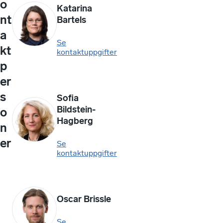
o
Katarina
nt
Bartels
a
Se
kt
kontaktuppgifter
p
er
s
Sofia
Bildstein-
o
Hagberg
n
er
Se
kontaktuppgifter
Oscar Brissle
Se