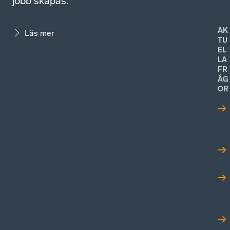
jobb skapas.
AK
Läs mer
TU
EL
LA
FR
ÅG
OR