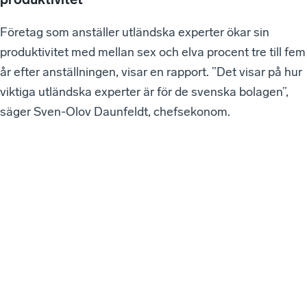
Företag som anställer utländska experter ökar sin
produktivitet med mellan sex och elva procent tre till fem
år efter anställningen, visar en rapport. ”Det visar på hur
viktiga utländska experter är för de svenska bolagen”,
säger Sven-Olov Daunfeldt, chefsekonom.
VÅ
RA
SE
NA
ST
E
W
EB
BI
NA