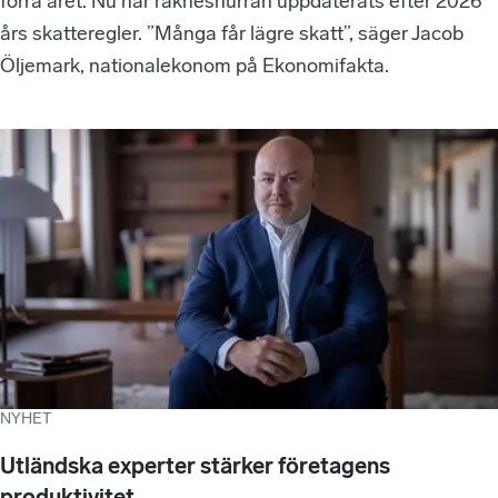
förra året. Nu har räknesnurran uppdaterats efter 2026
års skatteregler. ”Många får lägre skatt”, säger Jacob
Öljemark, nationalekonom på Ekonomifakta.
NYHET
Utländska experter stärker företagens
produktivitet