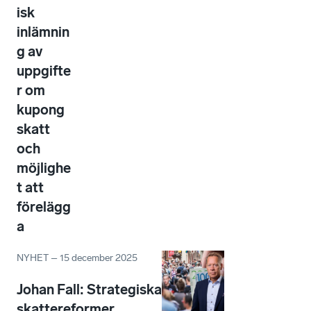
isk
inlämnin
g av
uppgifte
r om
kupong
skatt
och
möjlighe
t att
förelägg
a
NYHET
–
15 december 2025
Johan Fall: Strategiska
skattereformer