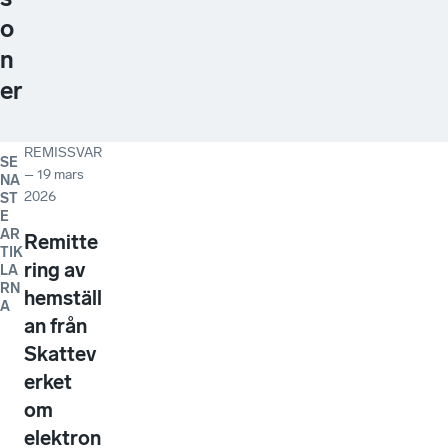
o
n
er
REMISSVAR
SE
–
19 mars
NA
2026
ST
E
AR
Remitte
TIK
ring av
LA
RN
hemställ
A
an från
Skattev
erket
om
elektron