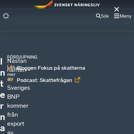
Sök
Meny
FÖRDJUPNING
I
Nästan
Läs
Bloggen Fokus på skatterna
hälften
n
mer
av
Podcast: Skattefrågan
t
Sveriges
e
BNP
r
kommer
från
n
export
a
av