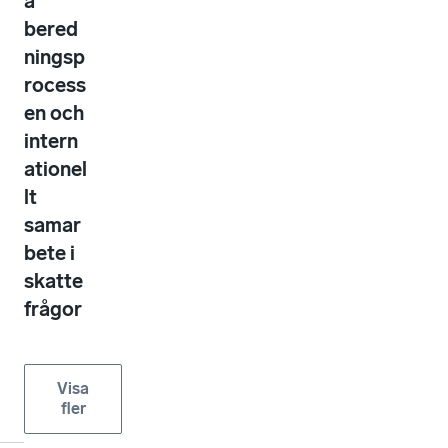
a
bered
ningsp
rocess
en och
intern
ationel
lt
samar
bete i
skatte
frågor
Visa
fler