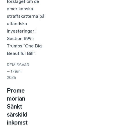
förslaget om de
amerikanska
straffskatterna på
utländska
investeringar i
Section 899 i
Trumps ”One Big
Beautiful Bill”.
REMISSVAR
–
17 juni
2025
Prome
morian
Sänkt
särskild
inkomst