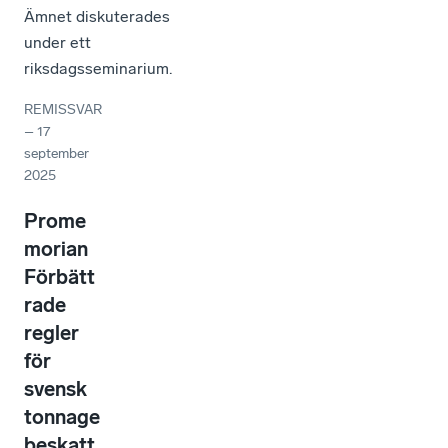
Ämnet diskuterades
under ett
riksdagsseminarium.
REMISSVAR
–
17
september
2025
Prome
morian
Förbätt
rade
regler
för
svensk
tonnage
beskatt