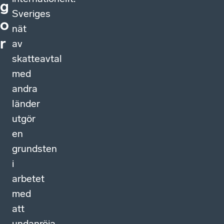
g
Sveriges
o
nät
r
av
skatteavtal
med
andra
länder
utgör
en
grundsten
i
arbetet
med
att
undanröja