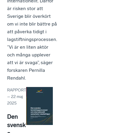
internationellt. Därför
är risken stor att
Sverige blir överkört
om vi inte blir bättre på
att påverka tidigt i
lagstiftningsprocessen.
”Vi är en liten aktör
och många upplever
att vi är svaga”, säger
forskaren Pernilla
Rendahl.
RAPPORT
–
22 maj
2025
Den
svensk