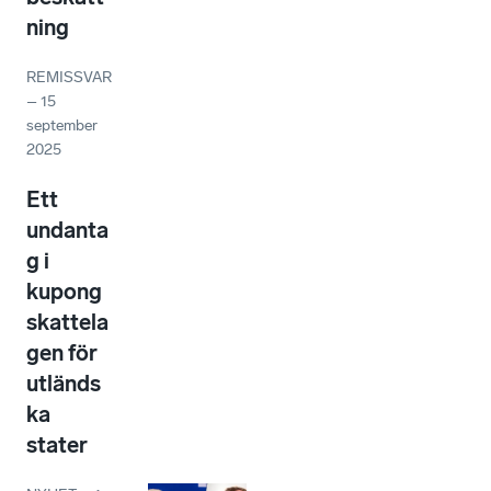
ning
REMISSVAR
–
15
september
2025
Ett
undanta
g i
kupong
skattela
gen för
utländs
ka
stater