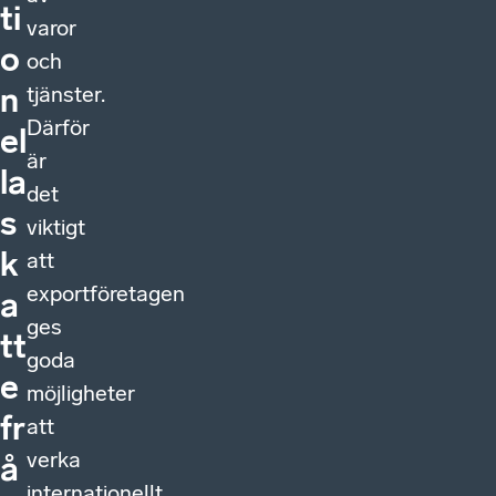
ti
varor
o
och
tjänster.
n
Därför
el
är
la
det
s
viktigt
k
att
exportföretagen
a
ges
tt
goda
e
möjligheter
fr
att
verka
å
internationellt.