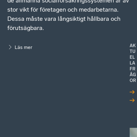
de allmänna socialförsäkringssystemen är av
stor vikt för företagen och medarbetarna.
Dessa måste vara långsiktigt hållbara och
förutsägbara.
AK
Läs mer
TU
EL
LA
FR
ÅG
OR