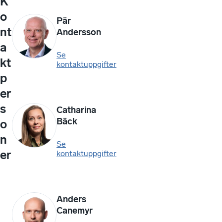
K
o
Pär
nt
Andersson
a
Se
kt
kontaktuppgifter
p
er
s
Catharina
Bäck
o
n
Se
er
kontaktuppgifter
Anders
Canemyr