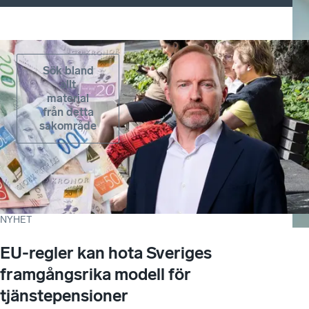
Sök bland
allt
material
från detta
sakområde
NYHET
EU-regler kan hota Sveriges
framgångsrika modell för
tjänstepensioner