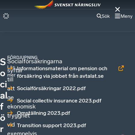
Sök
Meny
FÖRDJUPNING
S
Socialförsäkringarna
Läs
Informationsmaterial om pension och
syftar
o
mer
försäkring via jobbet från avtalat.se
till
ci
att
Socialförsäkringar 2022.pdf
al
ge
Social collectiv insurance 2023.pdf
f
ekonomisk
Omställning 2023.pdf
trygghet
ö
vid
Transition support 2023.pdf
r
exempelvis