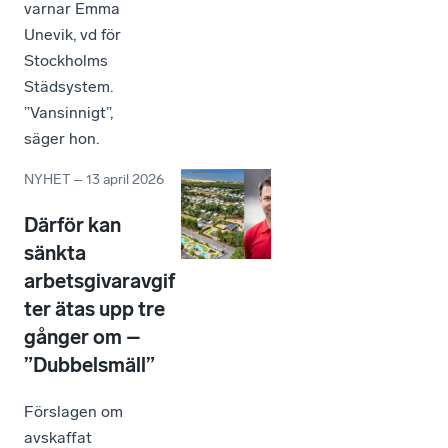
varnar Emma
Unevik, vd för
Stockholms
Städsystem.
”Vansinnigt”,
säger hon.
NYHET
–
13 april 2026
Därför kan
sänkta
arbetsgivaravgif
ter ätas upp tre
gånger om –
”Dubbelsmäll”
Förslagen om
avskaffat