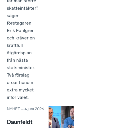
får man större
skatteintäkter”,
säger
företagaren
Erik Fahlgren
och kräver en
kraftfull
åtgärdsplan
från nästa
statsminister.
Två förslag
oroar honom
extra mycket
inför valet.
NYHET
–
4 juni 2026
Daunfeldt