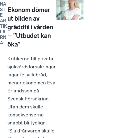
NA
Ekonom dömer
ST
E
ut bilden av
AR
gräddfil i vården
TIK
LA
– ”Utbudet kan
RN
A
öka”
Kritikerna till privata
sjukvårdsförsäkringar
jagar fel villebråd,
menar ekonomen Eva
Erlandsson på
Svensk Försäkring.
Utan dem skulle
konsekvenserna
snabbt bli tydliga.
”Sjukfrånvaron skulle