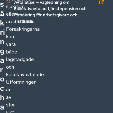
Avtalat.se – vägledning om
s
sjukdom
kollektivavtalad tjänstepension och
ä
eller
försäkring för arbetsgivare och
arbetsskada.
anställda
k
Försäkringarna
ri
kan
n
vara
g
både
a
lagstadgade
och
r
kollektivavtalade.
o
Utformningen
c
är
h
av
stor
a
vikt