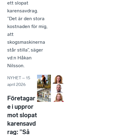
ett slopat
karensavdrag.
”Det är den stora
kostnaden för mig,
att
skogsmaskinerna
står stilla”, säger
vd:n Håkan
Nilsson.
NYHET
–
15
april 2026
Företagar
e i uppror
mot slopat
karensavd
rag: ”Så