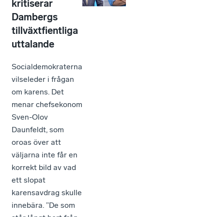
kritiserar
Dambergs
tillväxtfientliga
uttalande
Socialdemokraterna
vilseleder i frågan
om karens. Det
menar chefsekonom
Sven-Olov
Daunfeldt, som
oroas över att
väljarna inte får en
korrekt bild av vad
ett slopat
karensavdrag skulle
innebära. ”De som