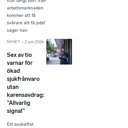
står långt bort från
arbetsmarknaden
kommer att få
svårare att få jobb”
säger han.
NYHET
–
2 juni 2026
Sex av tio
varnar för
ökad
sjukfrånvaro
utan
karensavdrag:
”Allvarlig
signal”
Ett avskaffat