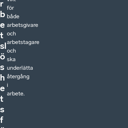
r
för
b
både
e
arbetsgivare
och
t
arbetstagare
sl
och
ö
ska
s
underlätta
h
återgång
i
e
arbete.
t
s
f