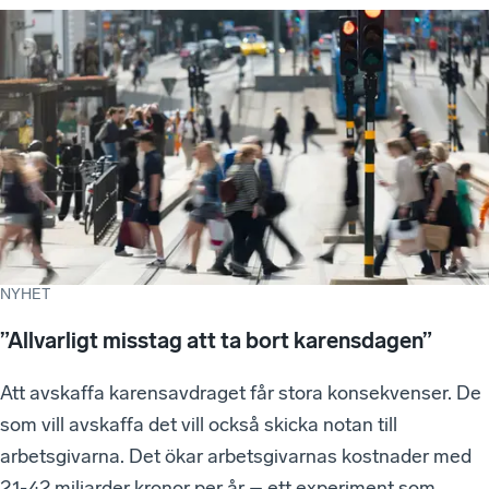
NYHET
”Allvarligt misstag att ta bort karensdagen”
Att avskaffa karensavdraget får stora konsekvenser. De
som vill avskaffa det vill också skicka notan till
arbetsgivarna. Det ökar arbetsgivarnas kostnader med
21-42 miljarder kronor per år – ett experiment som