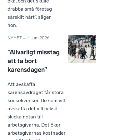
öka, och det skulle
drabba små företag
särskilt hårt”, säger
hon.
NYHET
–
11 juni 2026
”Allvarligt misstag
att ta bort
karensdagen”
Att avskaffa
karensavdraget får stora
konsekvenser. De som vill
avskaffa det vill också
skicka notan till
arbetsgivarna. Det ökar
arbetsgivarnas kostnader