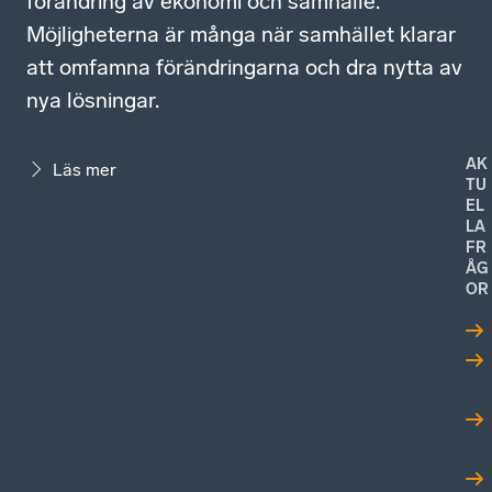
förändring av ekonomi och samhälle.
Möjligheterna är många när samhället klarar
att omfamna förändringarna och dra nytta av
nya lösningar.
AK
Läs mer
TU
EL
LA
FR
ÅG
OR