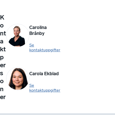
K
o
Carolina
nt
Brånby
a
Se
kt
kontaktuppgifter
p
er
s
Carola Ekblad
o
Se
n
kontaktuppgifter
er