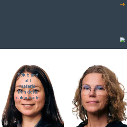
Sök bland
allt
material
från detta
sakområde