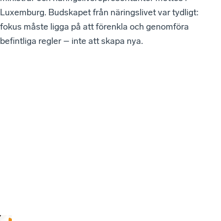
Luxemburg. Budskapet från näringslivet var tydligt:
fokus måste ligga på att förenkla och genomföra
befintliga regler – inte att skapa nya.
VÅ
RA
SE
NA
ST
E
W
EB
BI
NA
RI
ER