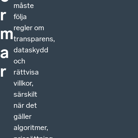
måste
r
följa
regler om
m
transparens,
a
dataskydd
och
r
rättvisa
villkor,
särskilt
när det
gäller
algoritmer,