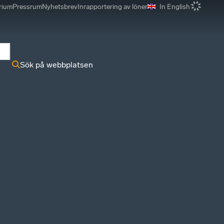
rium
Pressrum
Nyhetsbrev
Inrapportering av löner
In English
r
Sök på webbplatsen