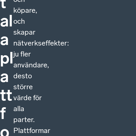
t
köpare,
al
och
skapar
a
nätverkseffekter:
pl
ju fler
användare,
a
desto
större
tt
värde för
f
alla
parter.
o
Plattformar