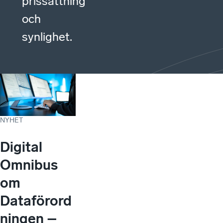
prissättning
och
synlighet.
NYHET
Digital
Omnibus
om
Dataförord
ningen –