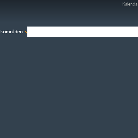
Kalenda
kområden
Medlemskap
Rapporter och remissva