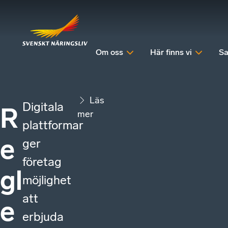
Om oss
Här finns vi
Sa
Läs
Digitala
R
mer
plattformar
e
ger
företag
gl
möjlighet
att
e
erbjuda