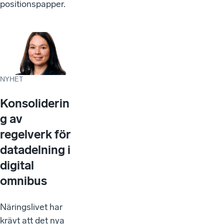
positionspapper.
NYHET
Konsoliderin
g av
regelverk för
datadelning i
digital
omnibus
Näringslivet har
krävt att det nya