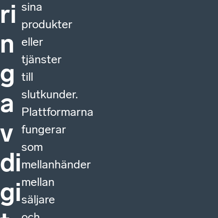
ri
sina
produkter
n
eller
tjänster
g
till
slutkunder.
a
Plattformarna
v
fungerar
som
di
mellanhänder
mellan
gi
säljare
och