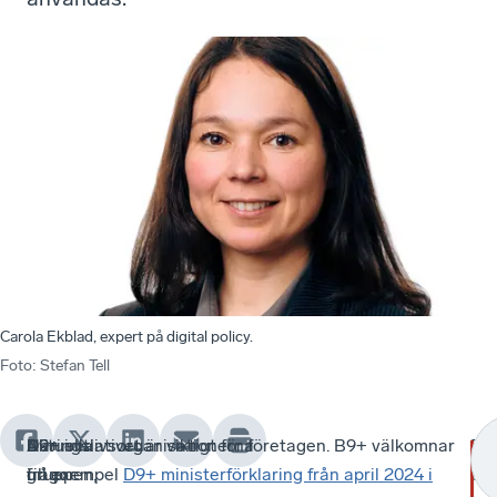
Carola Ekblad, expert på digital policy.
Foto
:
Stefan Tell
D9+
Aktuella
Näringslivsorganisationerna
D9+ initiativet är viktigt för företagen. B9+ välkomnar
De
-
gruppen,
frågor
i
till exempel
D9+ ministerförklaring från april 2024 i
bör
-