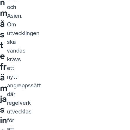
n
och
m
Asien.
å
Om
s
utvecklingen
ska
t
vändas
e
krävs
fr
ett
ä
nytt
angreppssätt
m
där
ja
regelverk
s
utvecklas
in
för
att