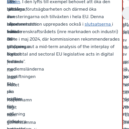
som
att
D9+-
Dublin
. I den lyfts till exempel behovet att öka den
i
-
1
består
lyfta
länderna,
rättsliga förutsägbarheten och därmed öka
sa
av
är
den
investeringarna och tillväxten i hela EU. Denna
up
B9
representanter
bland
så
rekommendation upprepades också i
slutsatserna
i
att
gr
från
annat
kallade
konkurrenskraftsrådets (inre marknaden och industri)
det
bes
de
de
B9+-
möte i maj 2024, där kommissionen rekommenderades
i
av
tolv
utmaningar
gruppen
att ”carry out a mid-term analysis of the interplay of
en
när
1
digitalt
som
horizontal and sectoral EU legislative acts in digital
av
i
ledande
finns
matters”.
upp
,
de
medlemsländerna
med
till
har
tol
inom
lagstiftningen
de
inför
D9
EU,
som
ny
mötet
me
ska
rör
ko
i
CE
träffas
cookies
nä
Köpenhamn
(Sp
för
och
om
tagit
VB
att
spårning
ett
fram
FE
diskutera
online,
öve
gemensamma
(Be
konkreta
potentialen
str