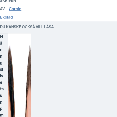
SKRIVEN
Carola
AV
Ekblad
DU KANSKE OCKSÅ VILL LÄSA
N
ä
ri
n
g
sl
iv
e
ts
u
p
p
m