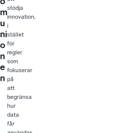
o
stödja
m
innovation,
u
i
ni
stället
o
för
regler
n
som
e
fokuserar
n
på
att
begränsa
hur
data
får
användas.