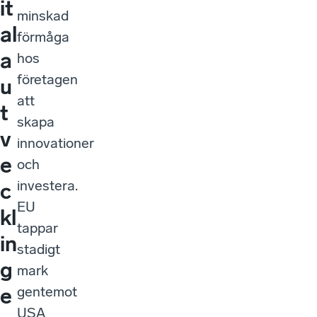
it
minskad
al
förmåga
a
hos
företagen
u
att
t
skapa
v
innovationer
e
och
investera.
c
EU
kl
tappar
in
stadigt
g
mark
gentemot
e
USA