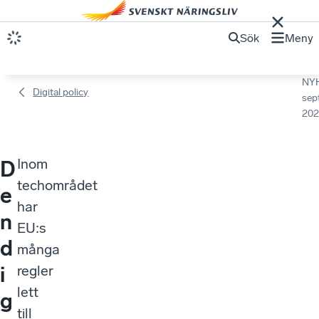
Sök
Meny
NY
Digital policy
sep
202
Inom
D
techområdet
e
har
n
EU:s
d
många
i
regler
lett
g
till