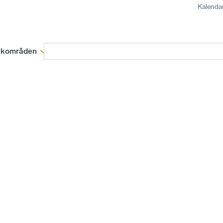
Kalenda
kområden
Medlemskap
Rapporter och remissva