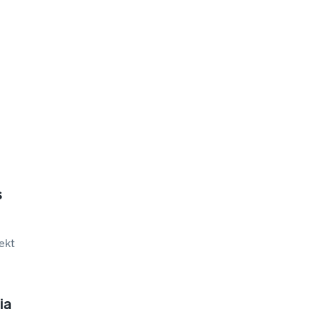
s
ekt
ia