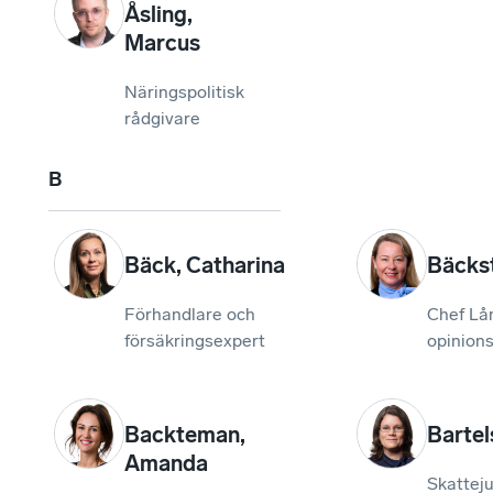
Åsling
,
Marcus
Näringspolitisk
rådgivare
B
Bäck
,
Catharina
Bäcks
Förhandlare och
Chef Lån
försäkringsexpert
opinions
Backteman
,
Bartel
Amanda
Skatteju