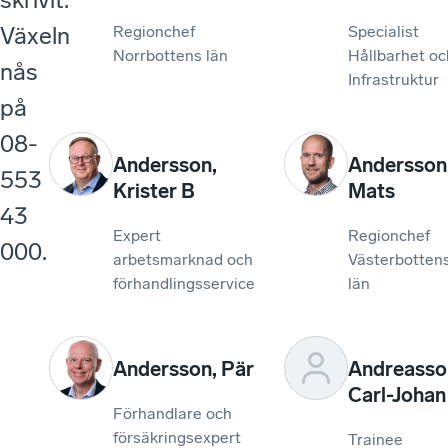
Växeln
Regionchef
Specialist
Norrbottens län
Hållbarhet oc
nås
Infrastruktur
på
08-
Andersson
,
Andersson
553
Krister B
Mats
43
Expert
Regionchef
000.
arbetsmarknad och
Västerbotten
förhandlingsservice
län
Andersson
,
Pär
Andreasso
Carl-Johan
Förhandlare och
försäkringsexpert
Trainee