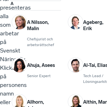
A
presenteras
alla
A Nilsson
,
Ageberg
,
som
Malin
Erik
arbetar
Chefsjurist och
på
arbetsrättschef
Svenskt
Näringsliv.
Ahuja
,
Asees
Al-Tai
,
Elia
Klicka
på
Senior Expert
Tech Lead /
Lösningsarkit
personens
namn
eller
Allhorn
,
Althin
,
Mar