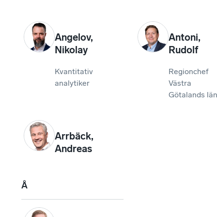
Angelov
,
Antoni
,
Nikolay
Rudolf
Kvantitativ
Regionchef
analytiker
Västra
Götalands lä
Arrbäck
,
Andreas
Å