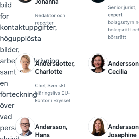
Johanna
bild
Senior jurist,
för
expert
Redaktör och
bolagsstyrnin
reporter
kontaktuppgifter,
bolagsrätt oc
högupplösta
börsrätt
bilder,
arbetsbeskrivning
Andersdotter
,
Andersson
samt
Charlotte
Cecilia
en
Chef, Svenskt
förteckning
Näringslivs EU-
kontor i Bryssel
över
vad
personen
Andersson
,
Andersson
Hans
Josephine
skrivit.