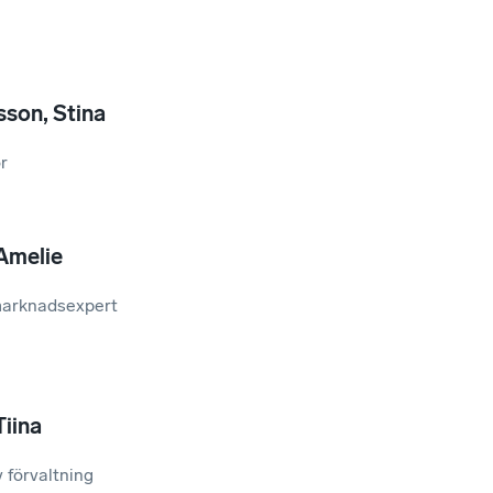
sson
,
Stina
r
Amelie
arknadsexpert
Tiina
 förvaltning