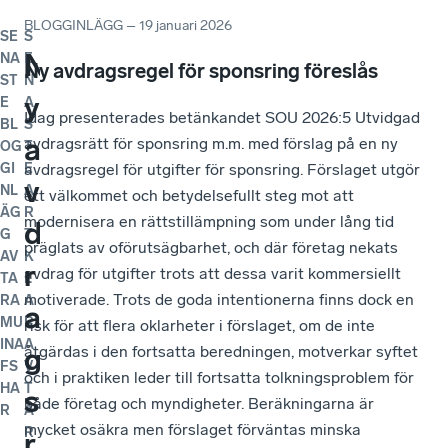
BLOGGINLÄGG
–
19 januari 2026
SE
S
N
N
S
E
V
D
N
Ä
N
P
E
V
S
F
D
F
I
T
E
V
NA
E
Ny avdragsregel för sponsring föreslås
ST
N
y
ö
k
U
ä
a
e
n
y
o
n
ä
a
ö
a
l
d
r
U
i
E
A
Idag presenterades betänkandet SOU 2026:5 Utvidgad
BL
S
a
d
a
u
l
g
w
t
t
t
k
l
m
r
g
e
a
o
-
s
avdragsrätt för sponsring m.m. med förslag på en ny
OG
T
avdragsregel för utgifter för sponsring. Förslaget utgör
GI
E
v
v
t
p
k
s
a
l
t
e
l
k
s
s
s
r
g
t
k
a
NL
A
ett välkommet och betydelsefullt steg mot att
ÄG
R
modernisera en rättstillämpning som under lång tid
d
ä
t
p
o
f
n
i
E
n
a
o
y
t
a
a
t
s
o
r
G
T
präglats av oförutsägbarhet, och där företag nekats
AV
K
r
n
e
m
m
ö
a
g
U
t
r
m
n
ä
t
l
r
l
m
P
avdrag för utgifter trots att dessa varit kommersiellt
TA
L
motiverade. Trots de goda intentionerna finns dock en
RA
A
a
d
r
a
m
r
l
e
-
i
e
m
m
r
t
ä
ä
å
m
o
MU
R
risk för att flera oklarheter i förslaget, om de inte
INA
A
g
åtgärdas i den fortsatta beredningen, motverkar syftet
i
e
n
e
l
y
n
d
a
m
e
e
k
f
n
d
g
i
l
FS
V
och i praktiken leder till fortsatta tolkningsproblem för
HA
T
s
g
d
a
t
a
s
r
i
l
o
n
d
t
i
d
e
t
s
e
både företag och myndigheter. Beräkningarna är
R
A
mycket osäkra men förslaget förväntas minska
R
r
s
u
s
b
g
i
ö
r
c
m
u
S
F
x
e
r
m
s
n