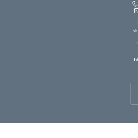
sk
T
b