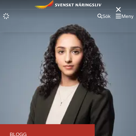
Sök
Meny
BLOGG