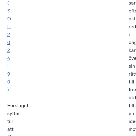
(
sär
S
ef
O
akt
U
re
2
i
0
da
2
ka
4
öve
:
sin
9
rät
0
till
)
fra
.
utd
Förslaget
till
syftar
en
till
ide
att
mo