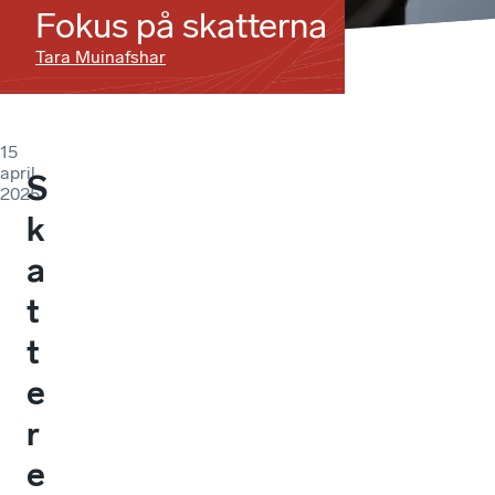
Fokus på skatterna
Tara Muinafshar
15
april
S
2025
k
a
t
t
e
r
e