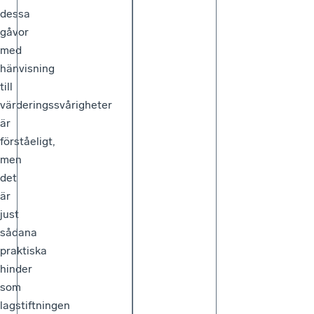
dessa
gåvor
med
hänvisning
till
värderingssvårigheter
är
förståeligt,
men
det
är
just
sådana
praktiska
hinder
som
lagstiftningen