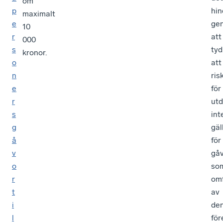
om
p
hin
maximalt
e
ge
10
r
att
000
s
tyd
kronor.
o
att
n
ris
e
för
r
utd
s
int
g
gäl
å
för
v
gå
o
so
r
om
t
av
i
de
l
för