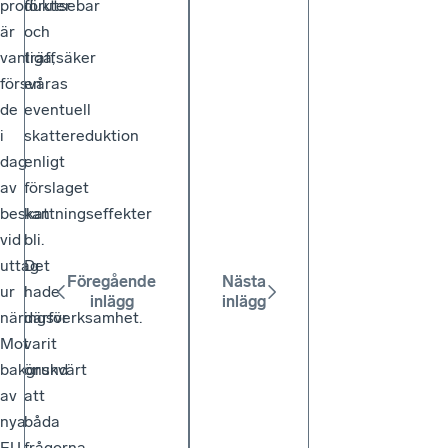
produkter
förutsebar
är
och
vanliga,
träffsäker
försvåras
en
de
eventuell
i
skattereduktion
dag
enligt
av
förslaget
beskattningseffekter
kan
vid
bli.
uttag
Det
Föregående
Nästa
ur
hade
inlägg
inlägg
näringsverksamhet.
därför
Mot
varit
bakgrund
önskvärt
av
att
nya
båda
EU-
frågorna