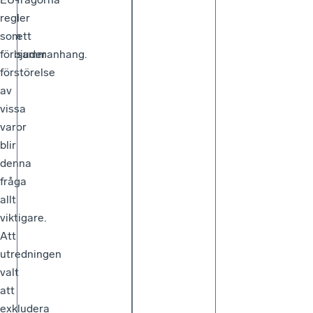
regler
i
som
ett
förbjuder
sammanhang.
förstörelse
av
vissa
varor
blir
denna
fråga
allt
viktigare.
Att
utredningen
valt
att
exkludera