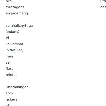
öka
ut
företagens
bes
engagemang
i
samhällsnyttiga
ändamål.
Vi
välkomnar
initiativet,
men
ser
flera
brister
i
utformningen
som
riskerar
att