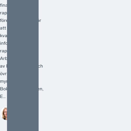
finansiella
rapportering och
föreslå åtgärder för
att förstärka
kvaliteten i den
information som
rapporteras.
Arbetet ska ledas
av Bolagsverket och
övriga deltagande
myndigheter är
Bokföringsnämnden,
E...
Sofia
Bildstein-
Hagberg