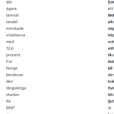
där
gör
Fo
ägare
att
i
lämnat
det
Bry
landet
int
på
minskade
utg
inc
intäkterna
nå
kon
med
nor
oc
12,6
exi
att
procent.
ska
få
För
Ka
ord
Norge
för
på
beräknas
de
de
den
so
krå
långsiktiga
fly
mom
skadan
till
lov
för
Sc
got
BNP
är