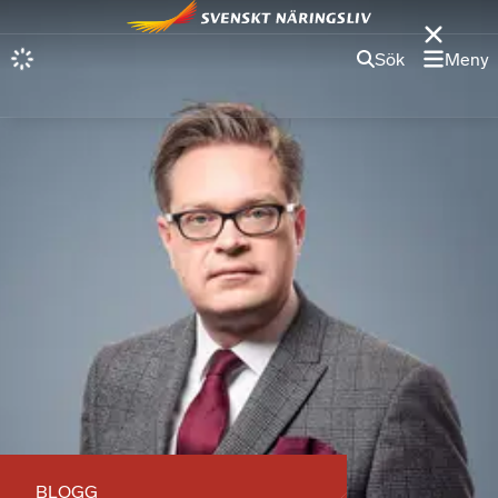
Sök
Meny
BLOGG