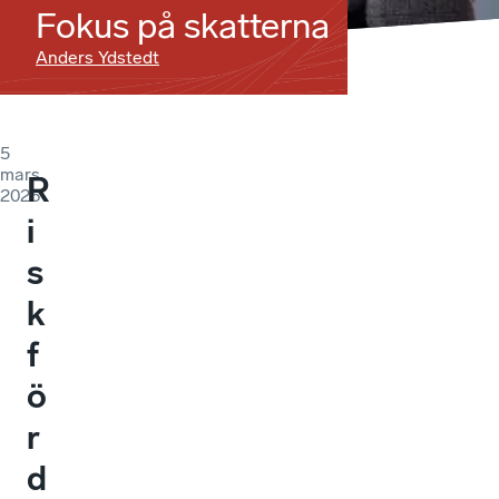
Fokus på skatterna
Anders Ydstedt
5
mars
R
2026
i
s
k
f
ö
r
d