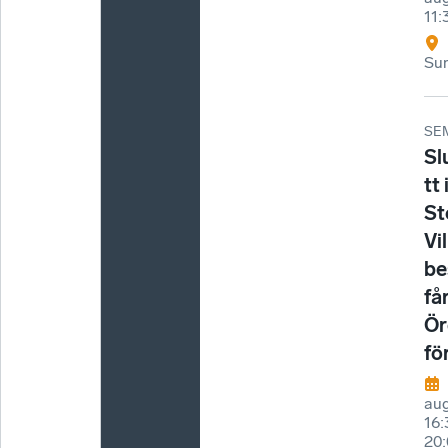
11:
Sun
SE
Sl
tt
St
Vi
be
få
Ör
fö
aug
16
20: