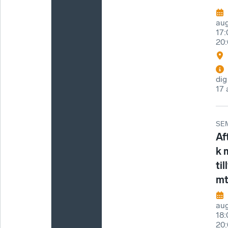
aug
17
20:
dig
17 
SE
Af
k 
ti
mt
aug
18
20: