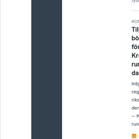
fys
KO
Ti
bö
fö
Kr
ru
da
Inb
reg
rik
den
– 
run