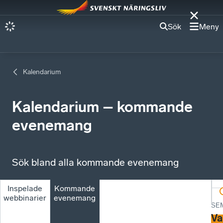
Sök
Meny
Kalendarium
Kalendarium – kommande
evenemang
Sök bland alla kommande evenemang
Inspelade
Kommande
webbinarier
evenemang
SE
Va