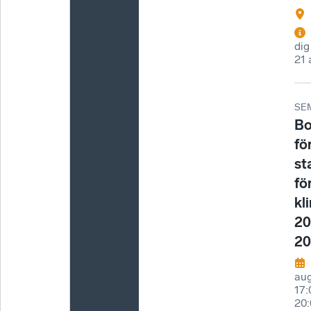
dig
21 
SE
Bo
fö
st
fö
kl
20
20
aug
17
20: