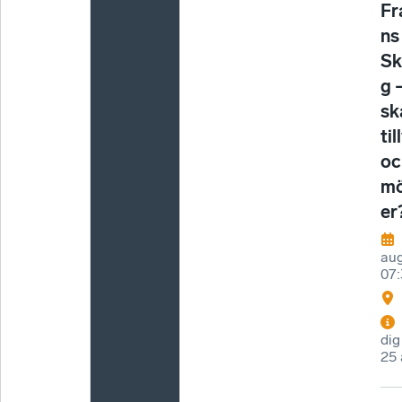
Fr
ns
Sk
g 
sk
til
oc
mö
er
aug
07:
dig
25 