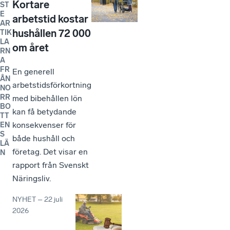
Kortare
ST
E
arbetstid kostar
AR
hushållen 72 000
TIK
LA
om året
RN
A
FR
En generell
ÅN
arbetstidsförkortning
NO
RR
med bibehållen lön
BO
kan få betydande
TT
konsekvenser för
EN
S
både hushåll och
LÄ
företag. Det visar en
N
rapport från Svenskt
Näringsliv.
NYHET
–
22 juli
2026