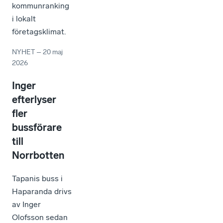
kommunranking
i lokalt
företagsklimat.
NYHET
–
20 maj
2026
Inger
efterlyser
fler
bussförare
till
Norrbotten
Tapanis buss i
Haparanda drivs
av Inger
Olofsson sedan