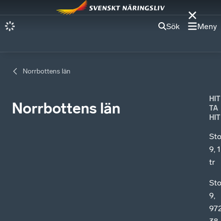
Sök
Meny
Norrbottens län
HIT
Norrbottens län
TA
HIT
St
9, 1
tr
St
9,
97