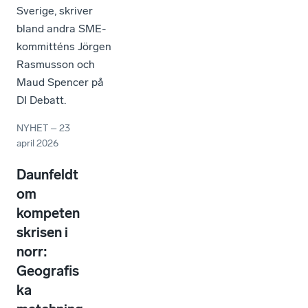
Sverige, skriver
bland andra SME-
kommitténs Jörgen
Rasmusson och
Maud Spencer på
DI Debatt.
NYHET
–
23
april 2026
Daunfeldt
om
kompeten
skrisen i
norr:
Geografis
ka