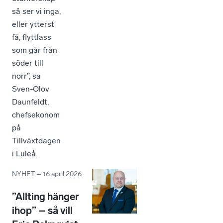
så ser vi inga,
eller ytterst
få, flyttlass
som går från
söder till
norr”, sa
Sven-Olov
Daunfeldt,
chefsekonom
på
Tillväxtdagen
i Luleå.
NYHET
–
16 april 2026
”Allting hänger
ihop” – så vill