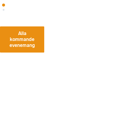
Alla
kommande
evenemang
VÅ
RA
SE
NA
ST
E
W
EB
BI
NA
RI