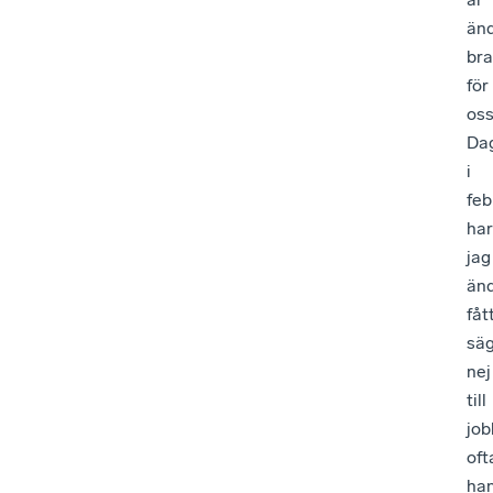
än
bra
för
oss
Dag
i
feb
har
jag
än
fåt
sä
nej
till
job
oft
han