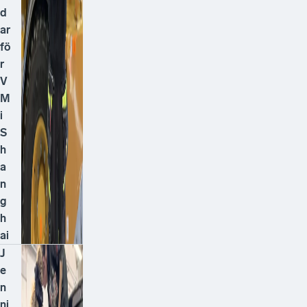
d
ar
fö
r
V
M
i
S
h
a
n
g
h
ai
J
e
n
ni