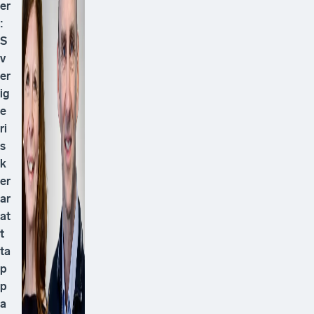
er
:
S
v
er
ig
e
ri
s
k
er
ar
at
t
ta
p
p
a