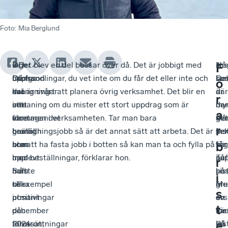
Foto
:
Mia Berglund
Inger
–
Och
–Det blev en del bussar över då. Det är jobbigt med
Nå
–
Jus
F
Olofsson
Du
många
upphandlingar, du vet inte om du får det eller inte och
so
De
bus
ö
har
kan
svängningar
det är svårt att planera övrig verksamhet. Det blir en
dä
är
är
r
sett
inte
i
utmaning om du mister ett stort uppdrag som är
har
my
de
a
en
vara
företagandet
stommen i verksamheten. Tar man bara
get
fler
trå
r
bransch
gnällig
har
beställningsjobb så är det annat sätt att arbeta. Det är
fler
ins
sek
som
utan
hon
bra att ha fasta jobb i botten så kan man ta och fylla på
kör
tåg
för
b
har
man
upplevt.
med beställningar, förklarar hon.
på
nuf
Tap
r
haft
måste
Som
sis
på
bus
i
olika
se
tillexempel
är
gr
Me
s
utmaningar
positivt
i
ers
av
en
t
och
på
december
för
väd
me
e
förutsättningar
tillvaron,
2024
ins
Då
på