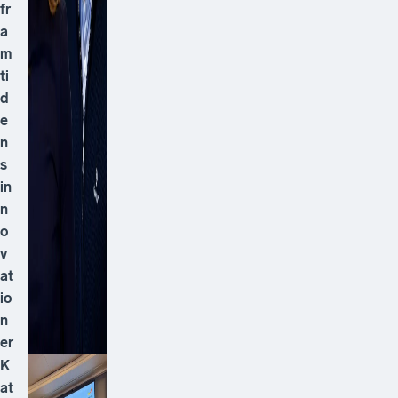
fr
a
m
ti
d
e
n
s
in
n
o
v
at
io
n
er
K
at