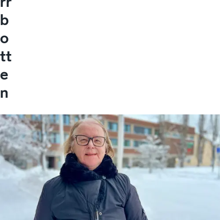
rr
b
o
tt
e
n