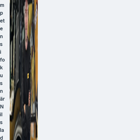
m
p
et
e
n
s
i
fo
k
u
s
n
är
N
il
s
la
d