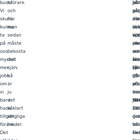
bussförare.
ta
så
på
ho
jät
Vi
och
går
vä
på
oc
skulle
när
äv
där
att
är
kunna
man
bu
vi
det
väl
ta
sedan
lät
kör
vor
upp
på
måste
sö
sko
per
när
oss
bekosta
om
oc
me
vi
mycket
det
te
vi
ett
åke
mer
själv
sju
får
hel
på
jobb
så
till
då
gla
nor
om
är
un
stä
på
vi
vi
ju
mi
in
bus
har
bara
det
30
tur
Ho
jä
hade
såklart
C.
när
åkt
utl
tillgängliga
ett
det
ner
gr
förare.
hinder.
int
till
här
Det
en
en
De