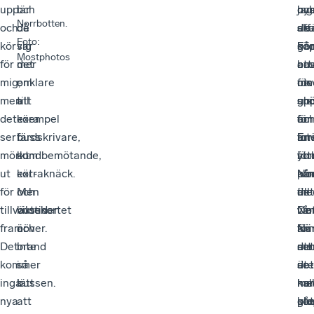
i
upp
lär
och
bus
oc
ny
jag
Norrbotten.
och
de
då
sk
de
aff
sku
Foto
:
kör
sig
var
gå,
so
Fö
kö
Mostphotos
för
mer
det
oav
ans
att
bu
mig,
om
enklare
om
för
utv
me
men
till
att
snö
snö
upp
gla
det
exempel
köra
fun
är
för
oc
ser
färdskrivare,
buss
En
int
tur
an
mörkt
kundbemötande,
som
ytt
för
so
i
ut
kör-
extraknäck.
ut
på
ko
No
för
och
Men
är
det
till
me
tillväxten
vilotider
busskortet
vin
De
No
vår
framöver.
och
är
Nä
är
för
kli
Det
brand
inte
det
se
att
me
kommer
i
så
är
ute
se
det
inga
bussen.
lätt
kal
me
nor
har
nya
att
ute
plo
ko
gåt