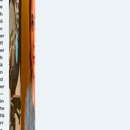
e
h
ö
v
er
fl
er
h
ä
n
d
er
–
in
te
fä
rr