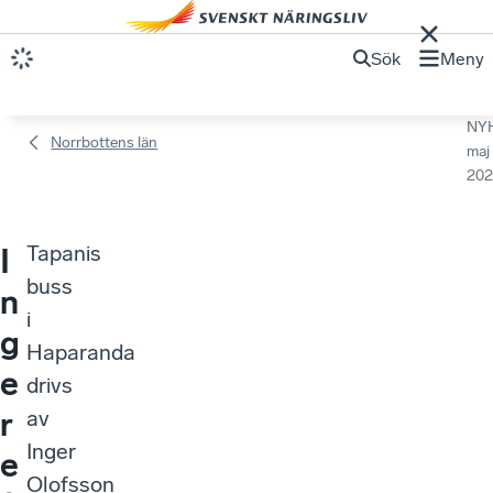
Sök
Meny
NY
Norrbottens län
maj
202
Tapanis
I
buss
n
i
g
Haparanda
e
drivs
r
av
Inger
e
Olofsson