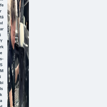
fe
r
tä
vl
ar
i
Y
rk
e
s-
S
M
i
bi
ls
k
a
d