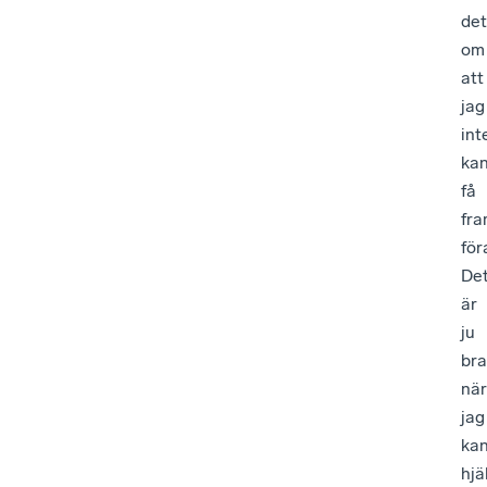
det
om
att
jag
int
ka
få
fr
för
De
är
ju
bra
när
jag
ka
hjä