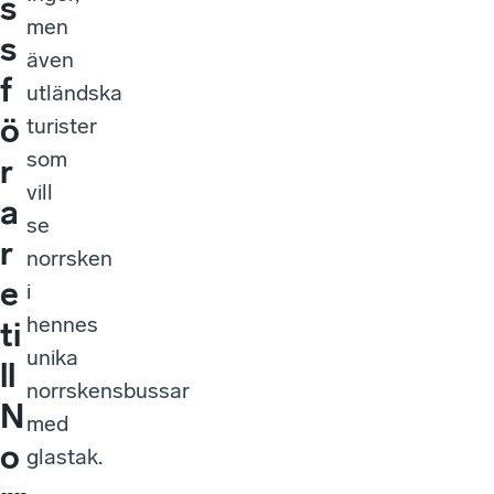
s
men
s
även
f
utländska
ö
turister
som
r
vill
a
se
r
norrsken
e
i
hennes
ti
unika
ll
norrskensbussar
N
med
o
glastak.