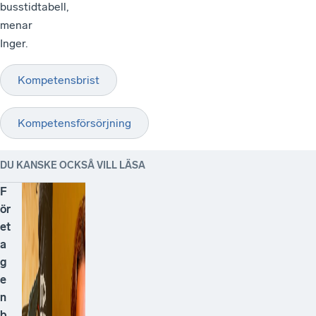
busstidtabell,
menar
Inger.
Kompetensbrist
Kompetensförsörjning
DU KANSKE OCKSÅ VILL LÄSA
F
ör
et
a
g
e
n
b