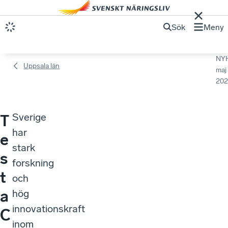
Sök
Meny
NY
Uppsala län
maj
202
Sverige
T
har
e
stark
s
forskning
t
och
a
hög
innovationskraft
C
inom