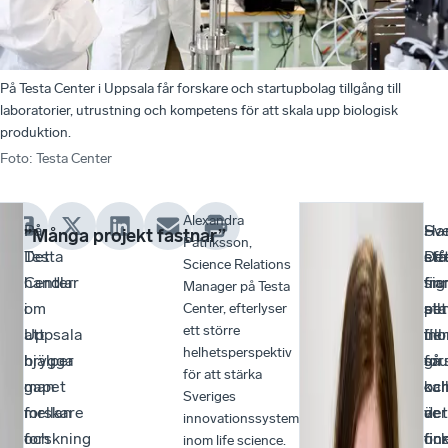
På Testa Center i Uppsala får forskare och startupbolag tillgång till
laboratorier, utrustning och kompetens för att skala upp biologisk
produktion.
Foto
:
Testa Center
Alexandra
På
–
Sve
–
Ha
”Många projekt fastnar”
Patriksson,
Testa
Det
stå
De
eft
Science Relations
Center
handlar
sig
fin
fra
Manager på Testa
i
om
sta
pe
allt
Center, efterlyser
ett större
Uppsala
att
in
till
fler
helhetsperspektiv
hjälper
brygga
gru
for
så
för att stärka
man
gapet
oc
oc
kal
Sveriges
forskare
mellan
är
det
ver
innovationssystem
och
forskning
oc
fin
fin
inom life science.