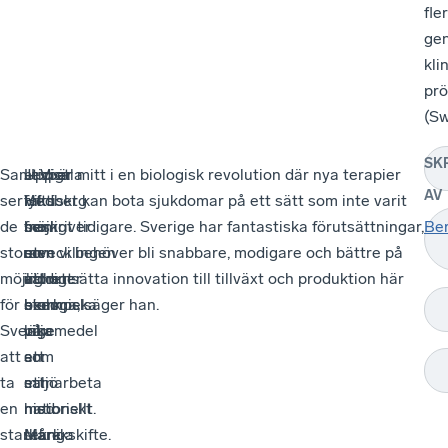
fler
ge
kli
prö
(Sw
SK
Samtidigt
Uppsala
–
Jesper
– Vi är mitt i en biologisk revolution där nya terapier
AV
ser
lyfts
Vi
Hedberg
faktiskt kan bota sjukdomar på ett sätt som inte varit
de
fram
ser
beskriver
möjligt tidigare. Sverige har fantastiska förutsättningar,
Be
stora
som
en
utvecklingen
men vi behöver bli snabbare, modigare och bättre på
möjligheter
ett
väldigt
inom
att omsätta innovation till tillväxt och produktion här
för
exempel
stark
biologiska
hemma, säger han.
Sverige
på
vilja
läkemedel
att
en
att
som
ta
miljö
samarbeta
ett
en
med
nationellt.
historiskt
starkare
stark
Många
teknikskifte.