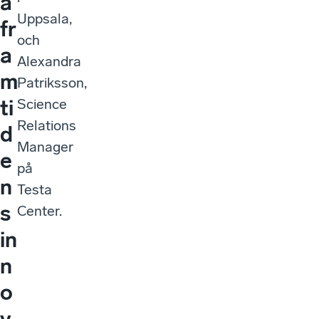
a
Uppsala,
fr
och
a
Alexandra
m
Patriksson,
ti
Science
Relations
d
Manager
e
på
n
Testa
s
Center.
in
n
o
v