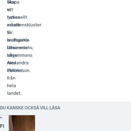
skapa
Ska
ett
vi
nationellt
lyckas
excellenskluster
måste
för
vi
biologiska
kraftsamla
läkemedel
tillsammans,
tillsammans
säger
med
Alexandra
aktörer
Patriksson.
från
hela
landet.
DU KANSKE OCKSÅ VILL LÄSA
”
Fl