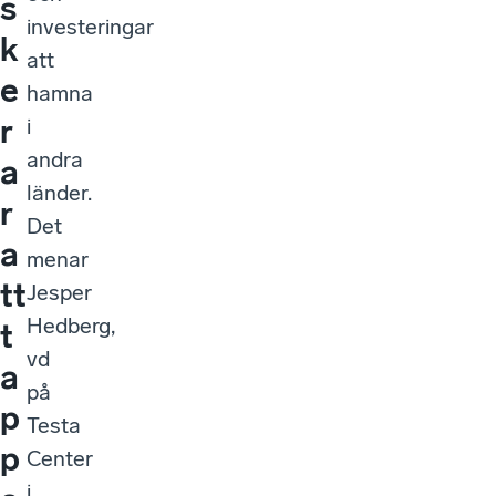
s
investeringar
k
att
e
hamna
r
i
andra
a
länder.
r
Det
a
menar
tt
Jesper
Hedberg,
t
vd
a
på
p
Testa
p
Center
i