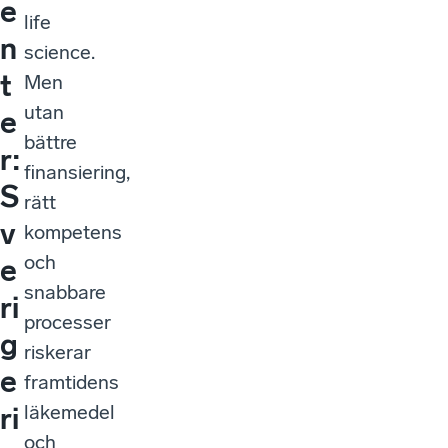
e
life
n
science.
t
Men
utan
e
bättre
r:
finansiering,
S
rätt
v
kompetens
och
e
snabbare
ri
processer
g
riskerar
e
framtidens
läkemedel
ri
och