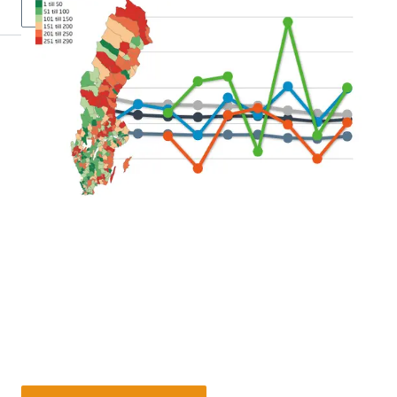
fler
Så är företagsklimatet i Sveriges kommuner
Den enkätundersökning och ranking om det lokala
företagsklimatet i Sveriges 290 kommuner som
Svenskt Näringsliv gör varje år presenteras på
www.foretagsklimat.se