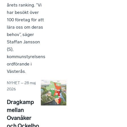
årets ranking. ”Vi
har besökt över
100 företag för att
lära oss om deras
behov”, säger
Staffan Jansson
(S),
kommunstyrelsens
ordförande i
Västerås.
NYHET
–
28 maj
2026
Dragkamp
mellan
Ovanåker
och Ockelbo