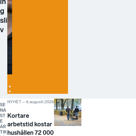
in
Western
inte bara
g
Söderhamn
lättare, utan
sli
också mer
v
attraktivt.
Läs intervjun med
Joakim Tuvér som
driver Gävle
Fjärrfrakt
NYHET
–
6 augusti 2026
SE
NA
Kortare
ST
E
arbetstid kostar
AR
hushållen 72 000
TIK