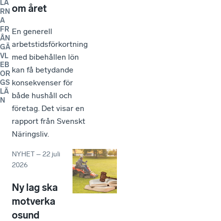
LA
om året
RN
A
FR
En generell
ÅN
arbetstidsförkortning
GÄ
VL
med bibehållen lön
EB
kan få betydande
OR
konsekvenser för
GS
LÄ
både hushåll och
N
företag. Det visar en
rapport från Svenskt
Näringsliv.
NYHET
–
22 juli
2026
Ny lag ska
motverka
osund