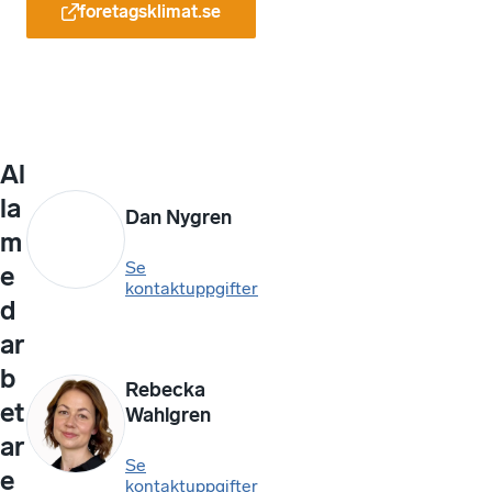
foretagsklimat.se
Al
la
Dan Nygren
m
Se
e
kontaktuppgifter
d
ar
b
Rebecka
et
Wahlgren
ar
Se
e
kontaktuppgifter