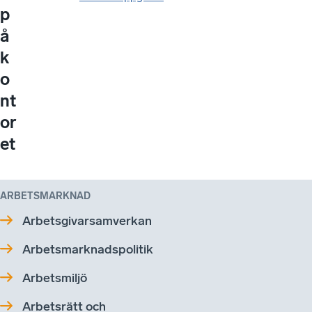
p
å
k
o
nt
or
et
ARBETSMARKNAD
Arbetsgivarsamverkan
Arbetsmarknadspolitik
Arbetsmiljö
Arbetsrätt och