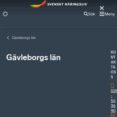
Sök
Meny
Gävleborgs län
KO
Gävleborgs län
NT
AK
TA
OS
S
02
-
54
36
90