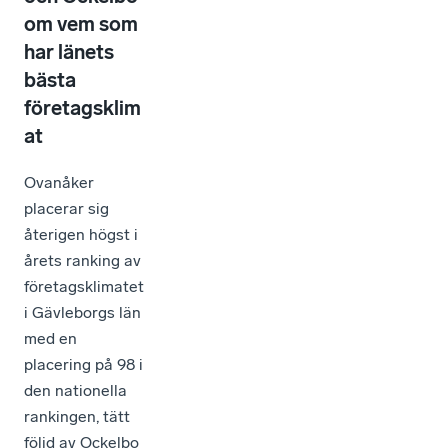
om vem som
har länets
bästa
företagsklim
at
Ovanåker
placerar sig
återigen högst i
årets ranking av
företagsklimatet
i Gävleborgs län
med en
placering på 98 i
den nationella
rankingen, tätt
följd av Ockelbo