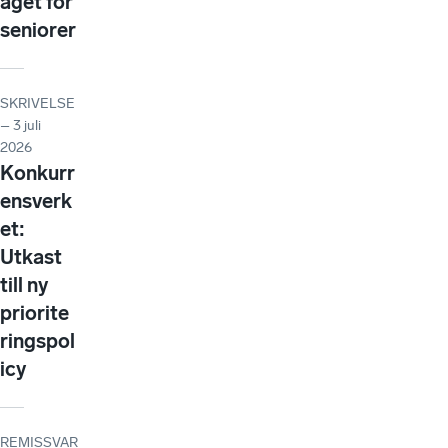
aget för
seniorer
SKRIVELSE
– 3 juli
2026
Konkurr
ensverk
et:
Utkast
till ny
priorite
ringspol
icy
REMISSVAR