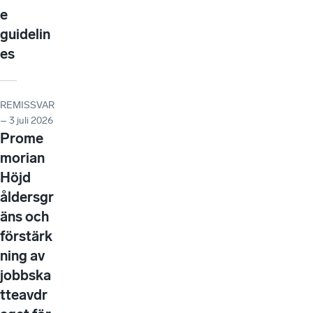
e
guidelin
es
REMISSVAR
– 3 juli 2026
Prome
morian
Höjd
åldersgr
äns och
förstärk
ning av
jobbska
tteavdr