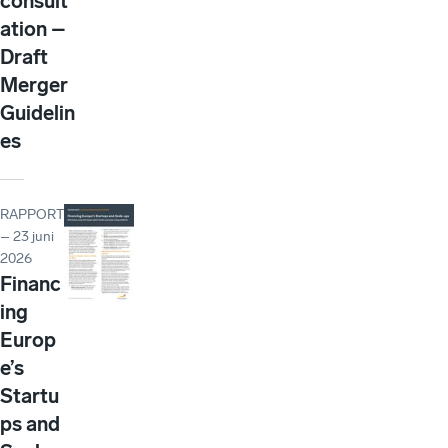
consult
ation –
Draft
Merger
Guidelin
es
RAPPORT
– 23 juni
2026
Financ
ing
Europ
e’s
Startu
ps and