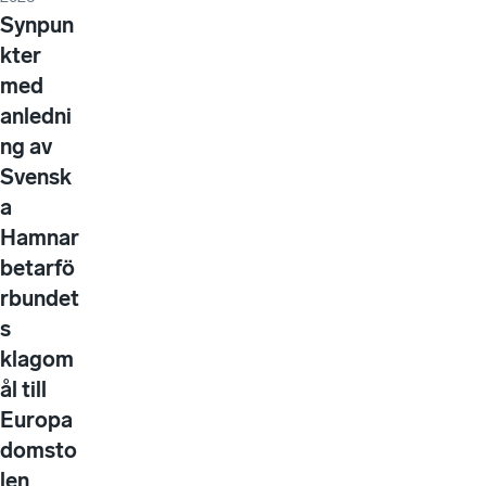
Synpun
kter
med
anledni
ng av
Svensk
a
Hamnar
betarfö
rbundet
s
klagom
ål till
Europa
domsto
len