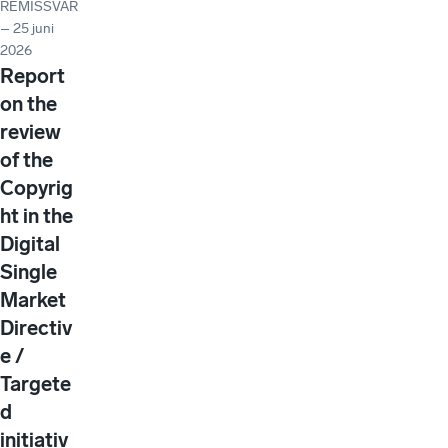
REMISSVAR
– 25 juni
2026
Report
on the
review
of the
Copyrig
ht in the
Digital
Single
Market
Directiv
e /
Targete
d
initiativ