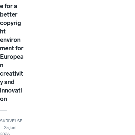
e for a
better
copyrig
ht
environ
ment for
Europea
n
creativit
y and
innovati
on
SKRIVELSE
– 25 juni
2026