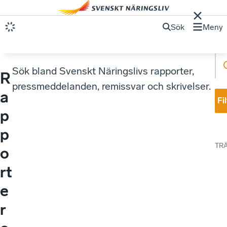
Sök
Meny
Sök bland Svenskt Näringslivs rapporter,
R
pressmeddelanden, remissvar och skrivelser.
a
Fi
p
p
TR
o
rt
e
r