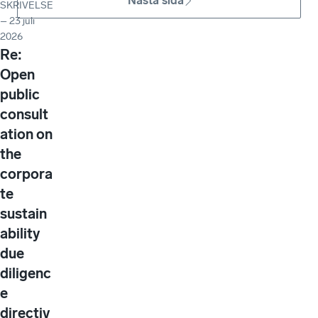
Nästa sida
SKRIVELSE
– 23 juli
2026
Re:
Open
public
consult
ation on
the
corpora
te
sustain
ability
due
diligenc
e
directiv