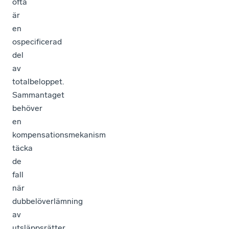
ofta
är
en
ospecificerad
del
av
totalbeloppet.
Sammantaget
behöver
en
kompensationsmekanism
täcka
de
fall
när
dubbelöverlämning
av
utsläppsrätter