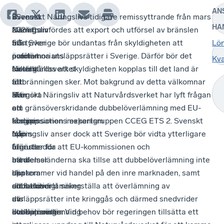
AN
Svenskt
I
Svenskt
I Svenskt Näringslivs tidigare remissyttrande från mars
HA
Näringsliv
avsnitt
Näringsliv
2024 framfördes att export och utförsel av bränslen
tillstyrker
5.3.
är
från Sverige bör undantas från skyldigheten att
Lö
promemorians
anför
positivt
överlämna utsläppsrätter i Sverige. Därför bör det
Kva
förslag
Naturvårdsverket
inställt
säkerställas att skyldigheten kopplas till det land är
att
att:
till
förbränningen sker. Mot bakgrund av detta välkomnar
klargöra
”För
att
Svenskt Näringsliv att Naturvårdsverket har lyft frågan
att
att
en
om gränsöverskridande dubbelöverlämning med EU-
utsläpp
fånga
kompensationsmekanism
kommissionen i expertgruppen CCEG ETS 2. Svenskt
från
upp
införs
Näringsliv anser dock att Sverige bör vidta ytterligare
bränsle
oförutsedda
för
åtgärder för att EU-kommissionen och
bara
händelser
att
medlemsländerna ska tillse att dubbelöverlämning inte
ska
där
hantera
uppkommer vid handel på den inre marknaden, samt
omfattas
dubbelöverlämning
situationer
att samtidigt säkerställa att överlämning av
av
av
där
utsläppsrätter inte kringgås och därmed snedvrider
överlämning
utsläppsrätter
dubbelöverlämning
konkurrensen. Vid behov bör regeringen tillsätta ett