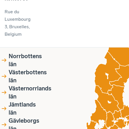
Rue du
Luxembourg
3, Bruxelles,
Belgium
Norrbottens
län
Västerbottens
län
Västernorrlands
län
Jämtlands
län
Gävleborgs
län