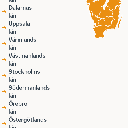
Dalarnas
län
Uppsala
län
Värmlands
län
Västmanlands
län
Stockholms
län
Södermanlands
län
Örebro
län
Östergötlands
län