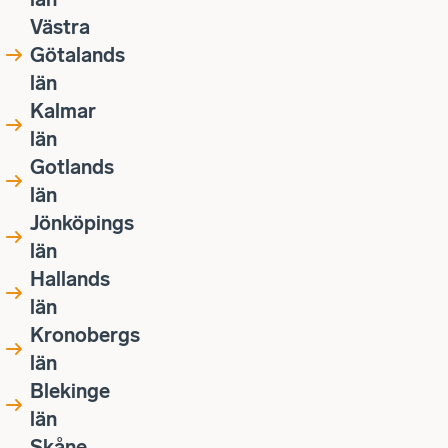
Västra
Götalands
län
Kalmar
län
Gotlands
län
Jönköpings
län
Hallands
län
Kronobergs
län
Blekinge
län
Skåne