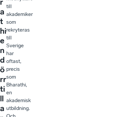
r
till
a
akademiker
t
som
hi
rekryteras
till
e
Sverige
n
har
d
oftast,
ö
precis
som
rr
Bharathi,
ti
en
ll
akademisk
a
utbildning.
Och