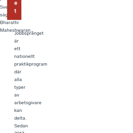
e
Sverige,
t
säger
Bharathi
Maheshwaran.
Jobbsprånget
är
ett
nationellt
praktikprogram
där
alla
typer
av
arbetsgivare
kan
delta.
Sedan