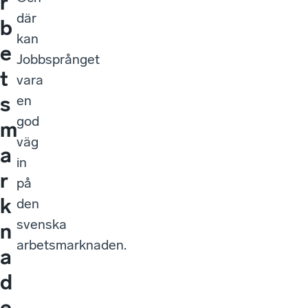
r
där
b
kan
e
Jobbsprånget
t
vara
s
en
god
m
väg
a
in
r
på
k
den
svenska
n
arbetsmarknaden.
a
d
e