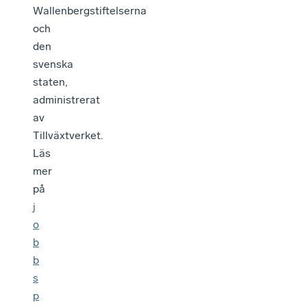
Wallenbergstiftelserna
och
den
svenska
staten,
administrerat
av
Tillväxtverket.
Läs
mer
på
j
o
b
b
s
p