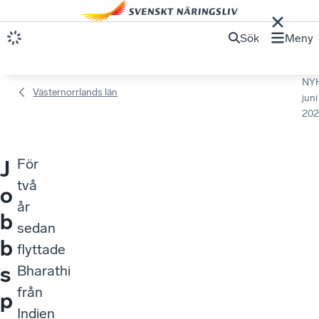
Sök
Meny
NY
Västernorrlands län
juni
202
För
J
två
o
år
b
sedan
b
flyttade
s
Bharathi
från
p
Indien