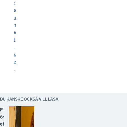
r
a
n
g
e
t
.
s
e
.
DU KANSKE OCKSÅ VILL LÄSA
F
ör
et