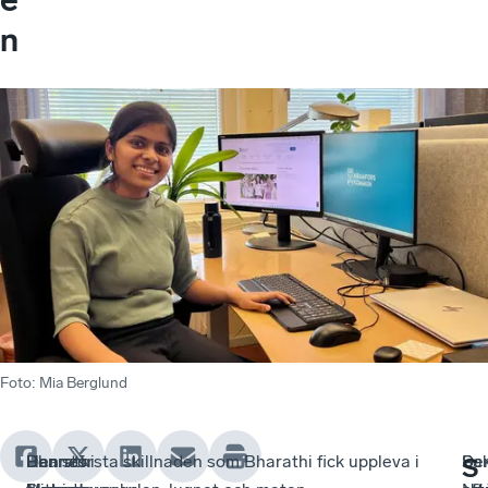
n
Foto
:
Mia Berglund
Bharathi
Hennes
Han
Den största skillnaden som Bharathi fick uppleva i
–
Sa
De
S