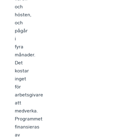
och
hösten,
och
pågår
i
fyra
månader.
Det
kostar
inget
för
arbetsgivare
att
medverka.
Programmet
finansieras
av