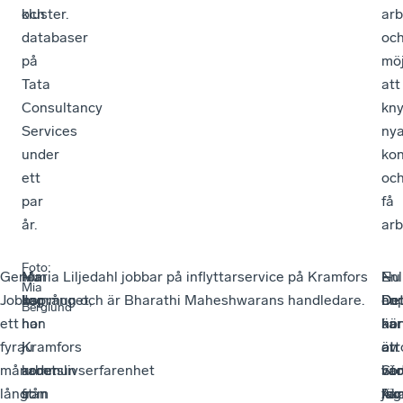
och
kluster.
ar
databaser
oc
på
möj
Tata
att
Consultancy
kny
Services
ny
under
kon
ett
oc
par
få
år.
arb
Foto
:
Genom
–
Nu
Maria Liljedahl jobbar på inflyttarservice på Kramfors
–
Enl
–
Nu
Mia
Jobbsprånget,
Jag
har
kommun och är Bharathi Maheshwarans handledare.
De
en
De
ho
Berglund
ett
har
hon
är
kar
här
ho
fyra
ju
Kramfors
otr
av
är
att
månader
arbetslivserfarenhet
kommun
vär
St
va
ho
långt
från
som
för
Ak
jag
ka