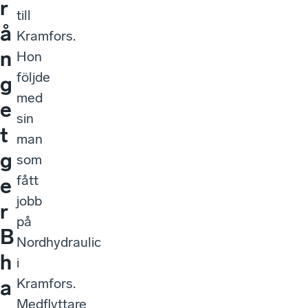
r
till
å
Kramfors.
n
Hon
följde
g
med
e
sin
t
man
g
som
fått
e
jobb
r
på
B
Nordhydraulic
h
i
Kramfors.
a
Medflyttare