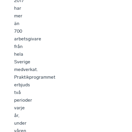
2017
har
mer
än
700
arbetsgivare
från
hela
Sverige
medverkat.
Praktikprogrammet
erbjuds
två
perioder
varje
år,
under
våren