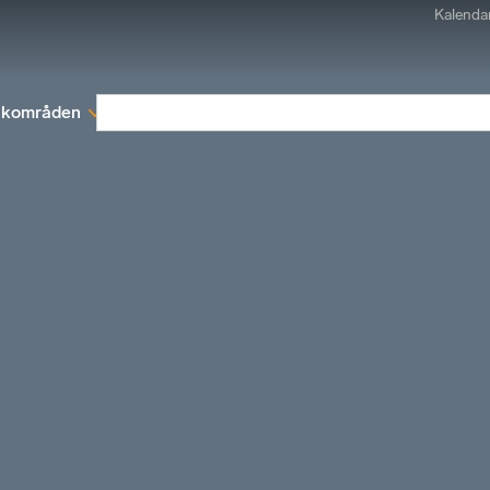
Kalenda
kområden
Medlemskap
Rapporter och remissva