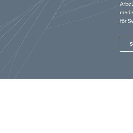
Arbet
medle
för S
S