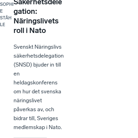
Säkerhetsdele
SOPHI
gation:
E
STÅH
Näringslivets
LE
roll i Nato
Svenskt Näringslivs
säkerhetsdelegation
(SNSD) bjuder in till
en
heldagskonferens
om hur det svenska
näringslivet
påverkas av, och
bidrar till, Sveriges
medlemskap i Nato.