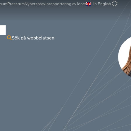
rium
Pressrum
Nyhetsbrev
Inrapportering av löner
In English
r
Sök på webbplatsen