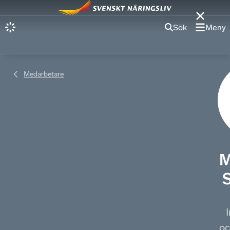
Sök
Meny
Medarbetare
M
I
oc