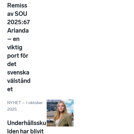
Remiss
av SOU
2025:67
Arlanda
– en
viktig
port för
det
svenska
välstånd
et
NYHET
–
1 oktober
2025
Underhållssku
lden har blivit