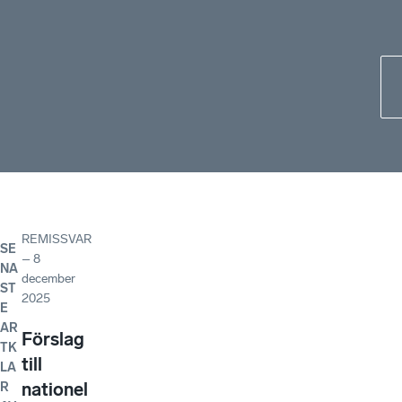
REMISSVAR
SE
–
8
NA
december
ST
2025
E
AR
Förslag
TK
till
LA
nationel
R