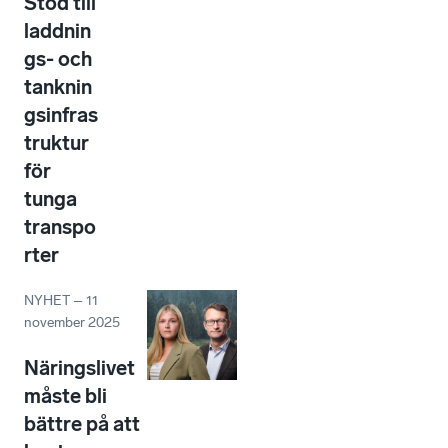
Stöd till
laddnin
gs- och
tanknin
gsinfras
truktur
för
tunga
transpo
rter
NYHET
–
11
november 2025
Näringslivet
måste bli
bättre på att