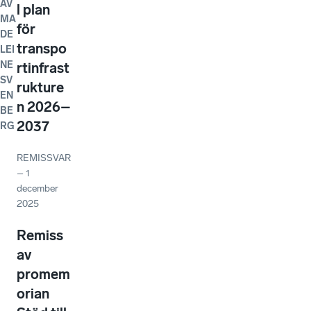
AV
l plan
MA
för
DE
transpo
LEI
NE
rtinfrast
SV
rukture
EN
n 2026–
BE
2037
RG
REMISSVAR
–
1
december
2025
Remiss
av
promem
orian