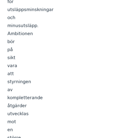
för
utsläppsminskningar
och
minusutsläpp.
Ambitionen
bör
på
sikt
vara
att
styrningen
av
kompletterande
åtgärder
utvecklas
mot
en
större