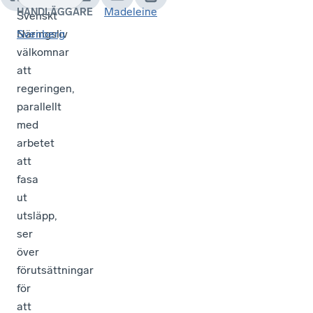
Madeleine
HANDLÄGGARE
Svenskt
Näringsliv
Svenberg
välkomnar
att
regeringen,
parallellt
med
arbetet
att
fasa
ut
utsläpp,
ser
över
förutsättningar
för
att