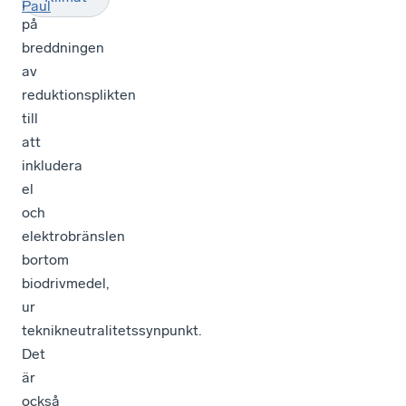
positivt
Paul
på
breddningen
av
reduktionsplikten
till
att
inkludera
el
och
elektrobränslen
bortom
biodrivmedel,
ur
teknikneutralitetssynpunkt.
Det
är
också