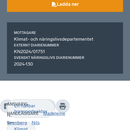
Ladda ner
MOTTAGARE
Klimat- och näringslivsdepartementet
EXTERNT DIARIENUMMER
KN2024/01751
SVENSKT NÄRINGSLIVS DIARIENUMMER
2024-130
ANSVARIG
En hållbar
Svenskt
transportsektor
Madeleine
HANDLÄGGARE
Näringsliv
ser
Svenberg
Nils
Klimat