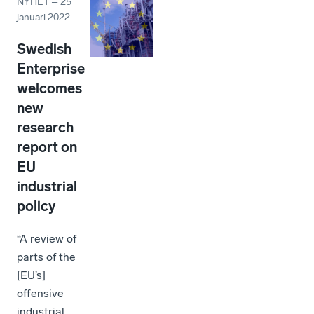
NYHET
–
25
januari 2022
Swedish
Enterprise
welcomes
new
research
report on
EU
industrial
policy
“A review of
parts of the
[EU’s]
offensive
industrial