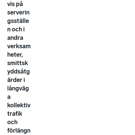
vis på
serverin
gsställe
n och i
andra
verksam
heter,
smittsk
yddsåtg
ärder i
långväg
a
kollektiv
trafik
och
förlängn