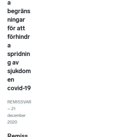
a
begräns
ningar
för att
förhindr
a
spridnin
g av
sjukdom
en
covid-19
REMISSVAR
–
21
december
2020
Remiss