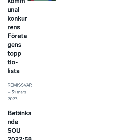
komm
unal
konkur
rens
Företa
gens
topp
tio-
lista
REMISSVAR
–
31 mars
2023
Betänka
nde
SOU
2022:58