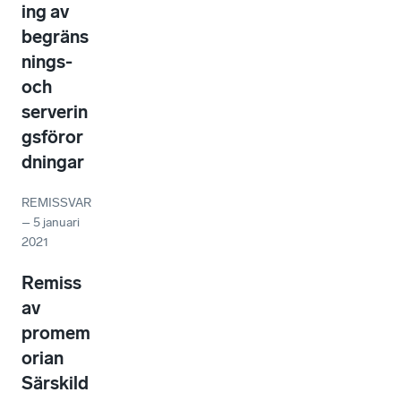
ing av
begräns
nings-
och
serverin
gsföror
dningar
REMISSVAR
–
5 januari
2021
Remiss
av
promem
orian
Särskild