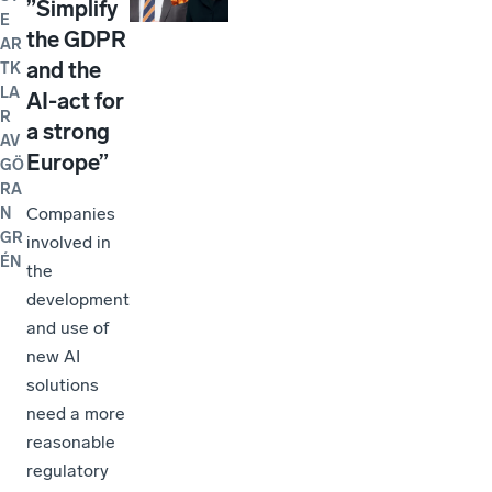
”Simplify
E
the GDPR
AR
and the
TK
LA
AI-act for
R
a strong
AV
Europe”
GÖ
RA
Companies
N
GR
involved in
ÉN
the
development
and use of
new AI
solutions
need a more
reasonable
regulatory