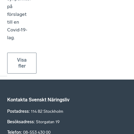
på
förslaget
till en
Covid-19-
lag.
Visa
fler
Kontakta Svenskt Näringsliv
Postadress
:
114 82 Stockholm
Besöksadress
:
Storgatan 19
Telefon
:
08-553 430 00