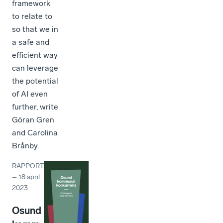
framework
to relate to
so that we in
a safe and
efficient way
can leverage
the potential
of AI even
further, write
Göran Gren
and Carolina
Brånby.
RAPPORT
–
18 april
2023
Osund