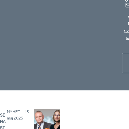
Co
k
NYHET
–
13
SE
maj 2025
NA
ST