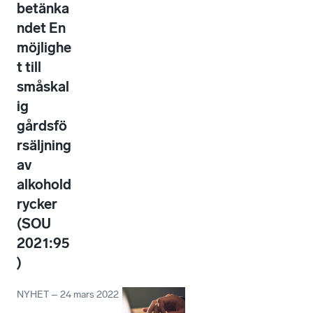
betänka
ndet En
möjlighe
t till
småskal
ig
gårdsfö
rsäljning
av
alkohold
rycker
(SOU
2021:95
)
NYHET
–
24 mars 2022