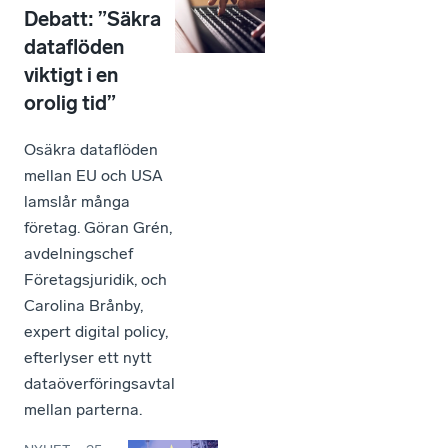
Debatt: ”Säkra
dataflöden
viktigt i en
orolig tid”
Osäkra dataflöden
mellan EU och USA
lamslår många
företag. Göran Grén,
avdelningschef
Företagsjuridik, och
Carolina Brånby,
expert digital policy,
efterlyser ett nytt
dataöverföringsavtal
mellan parterna.