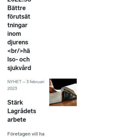
Bättre
förutsät
tningar
inom
djurens
<br/>hä
lso- och
sjukvård
NYHET
–
3 februari
2023
Stärk
Lagrådets
arbete
Företagen vill ha