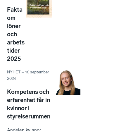
Fakta
om
löner
och
arbets
tider
2025
NYHET
–
16 september
2024
Kompetens och
erfarenhet får in
kvinnor i
styrelserummen
Andelen kvinnor i