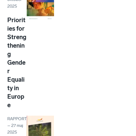
2025
Priorit
ies for
Streng
thenin
g
Gende
r
Equali
ty in
Europ
e
RAPPORT
–
27 maj
2025