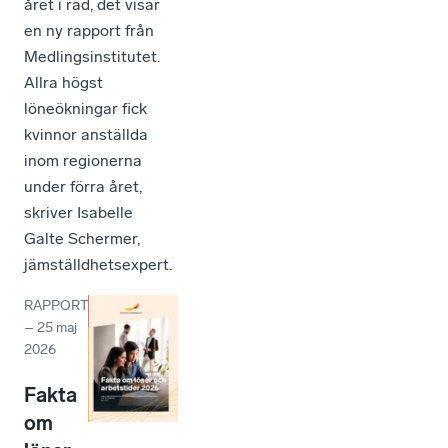
året i rad, det visar
en ny rapport från
Medlingsinstitutet.
Allra högst
löneökningar fick
kvinnor anställda
inom regionerna
under förra året,
skriver Isabelle
Galte Schermer,
jämställdhetsexpert.
RAPPORT
–
25 maj
2026
Fakta
om