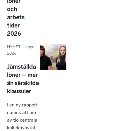
löner
och
arbets
tider
2026
NYHET
–
1 april
2026
Jämställda
löner – mer
än särskilda
klausuler
I en ny rapport
nämns att nio
av tio centrala
kollektivavtal