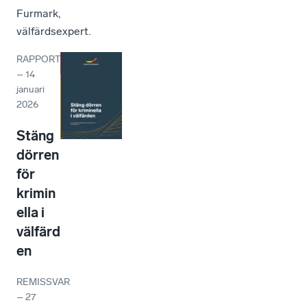
Furmark,
välfärdsexpert.
RAPPORT
–
14
januari
2026
Stäng
dörren
för
krimin
ella i
välfärd
en
REMISSVAR
–
27