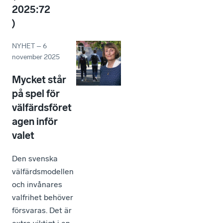
2025:72
)
NYHET
–
6
november 2025
Mycket står
på spel för
välfärdsföret
agen inför
valet
Den svenska
välfärdsmodellen
och invånares
valfrihet behöver
försvaras. Det är