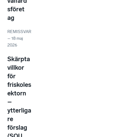
välfärd
sföret
ag
REMISSVAR
–
18 maj
2026
Skärpta
villkor
för
friskoles
ektorn
–
ytterliga
re
förslag
(SOU