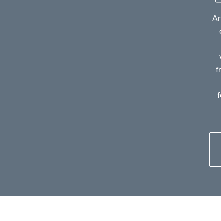
Ar
f
f