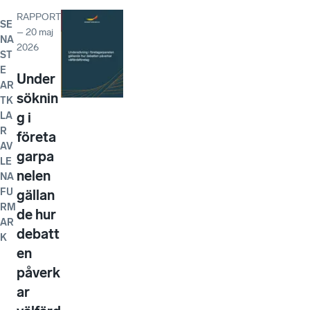
RAPPORT
SE
–
20 maj
NA
2026
ST
E
Under
AR
söknin
TK
g i
LA
R
företa
AV
garpa
LE
nelen
NA
FU
gällan
RM
de hur
AR
debatt
K
en
påverk
ar