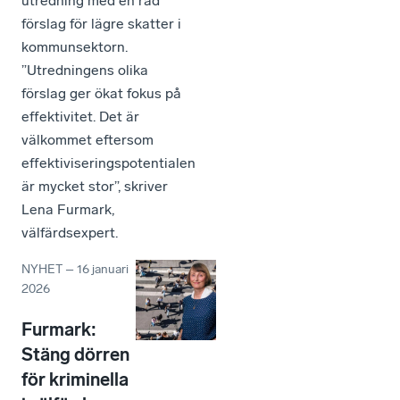
utredning med en rad
förslag för lägre skatter i
kommunsektorn.
”Utredningens olika
förslag ger ökat fokus på
effektivitet. Det är
välkommet eftersom
effektiviseringspotentialen
är mycket stor”, skriver
Lena Furmark,
välfärdsexpert.
NYHET
–
16 januari
2026
Furmark:
Stäng dörren
för kriminella