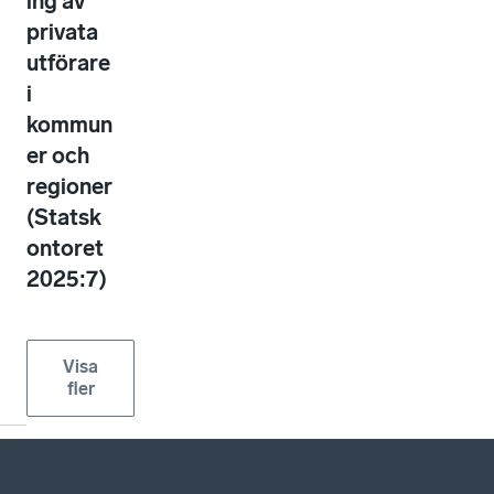
ing av
privata
utförare
i
kommun
er och
regioner
(Statsk
ontoret
2025:7)
Visa
fler