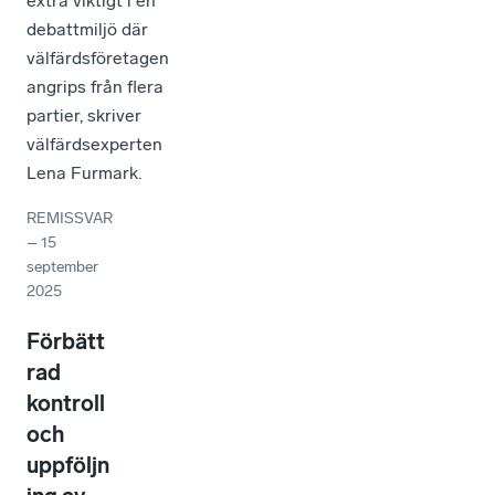
extra viktigt i en
debattmiljö där
välfärdsföretagen
angrips från flera
partier, skriver
välfärdsexperten
Lena Furmark.
REMISSVAR
–
15
september
2025
Förbätt
rad
kontroll
och
uppföljn