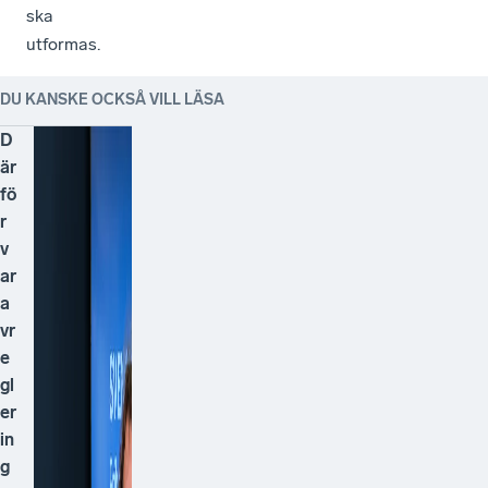
ska
utformas.
DU KANSKE OCKSÅ VILL LÄSA
D
är
fö
r
v
ar
a
vr
e
gl
er
in
g