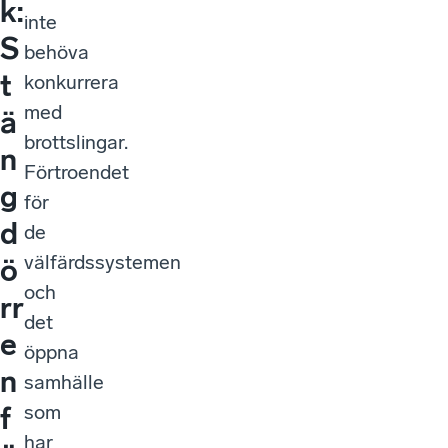
k:
inte
S
behöva
t
konkurrera
med
ä
brottslingar.
n
Förtroendet
g
för
d
de
välfärdssystemen
ö
och
rr
det
e
öppna
n
samhälle
som
f
har