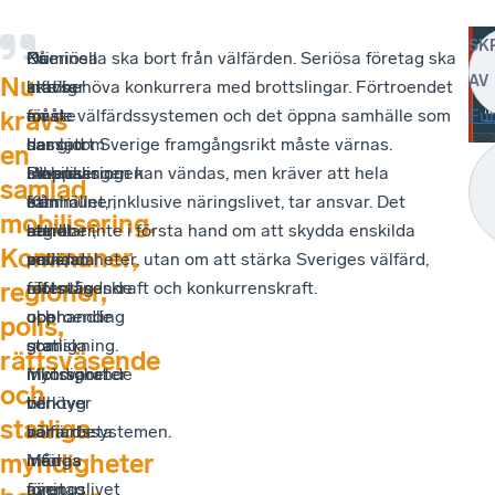
SK
Oseriösa
På
Nu
Kriminella ska bort från välfärden. Seriösa företag ska
Nu
AV
aktörer
statlig
krävs
inte behöva konkurrera med brottslingar. Förtroendet
måste
nivå
en
för de välfärdssystemen och det öppna samhälle som
Fu
krävs
dessutom
har
samlad
har gjort Sverige framgångsrikt måste värnas.
en
stoppas
Riksrevisionen
mobilisering.
Utvecklingen kan vändas, men kräver att hela
samlad
från
ett
Kommuner,
samhället, inklusive näringslivet, tar ansvar. Det
mobilisering.
att
starkt
regioner,
handlar inte i första hand om att skydda enskilda
Kommuner,
använda
mandat
polis,
verksamheter, utan om att stärka Sveriges välfärd,
regioner,
offentlig
för
rättsväsende
motståndskraft och konkurrenskraft.
upphandling
oberoende
och
polis,
som
granskning.
statliga
rättsväsende
inkörsport
Motsvarande
myndigheter
och
till
verktyg
behöver
statliga
välfärdssystemen.
bör
samarbeta
myndigheter
Många
införas
med
företag
även
näringslivet