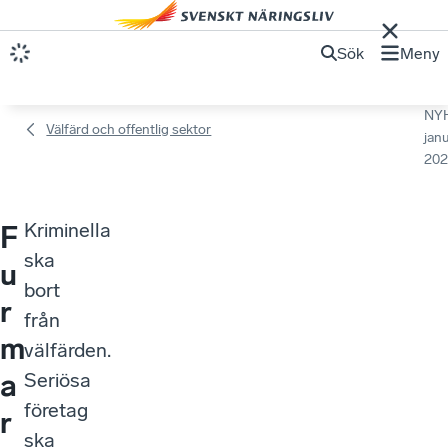
Sök
Meny
NY
Välfärd och offentlig sektor
janu
202
Kriminella
F
ska
u
bort
r
från
m
välfärden.
a
Seriösa
företag
r
ska