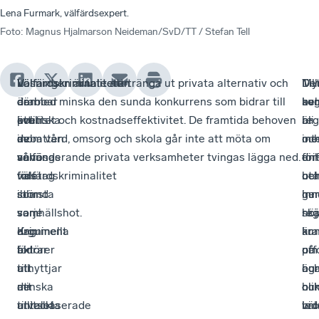
Lena Furmark, välfärdsexpert.
Foto
:
Magnus Hjalmarson Neideman/SvD/TT / Stefan Tell
Välfärdskriminaliteten
Välfärdskriminaliteten
I
Lösningen är inte att tränga ut privata alternativ och
De
Myn
Til
är
drabbar
den
därmed minska den sunda konkurrens som bidrar till
av
ko
be
ett
även
politiska
kvalitet och kostnadseffektivitet. De framtida behoven
är
reg
bli
av
de
debatten
inom vård, omsorg och skola går inte att möta om
int
oc
me
vår
seriösa
används
välfungerande privata verksamheter tvingas lägga ned.
dri
för
enh
tids
företag
välfärdskriminalitet
ut
be
oc
största
som
ibland
hur
ge
inn
samhällshot.
varje
som
reg
höj
skä
Kriminella
dag
argument
är
ku
kra
aktörer
bidrar
för
ut
om
på
utnyttjar
till
att
oc
hur
äga
de
att
minska
hur
oli
oc
tillitsbaserade
utveckla
antalet
väl
bro
led