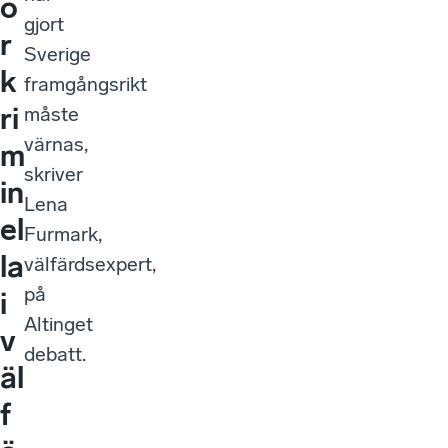
ö
gjort
r
Sverige
k
framgångsrikt
ri
måste
värnas,
m
skriver
in
Lena
el
Furmark,
la
välfärdsexpert,
på
i
Altinget
v
debatt.
äl
f