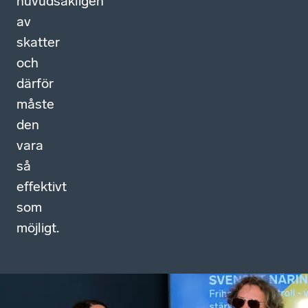
huvudsakligen
av
skatter
och
därför
måste
den
vara
så
effektivt
som
möjligt.