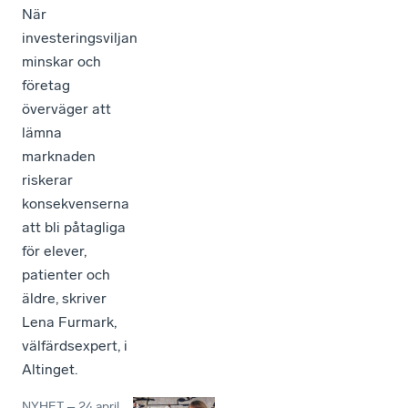
När
investeringsviljan
minskar och
företag
överväger att
lämna
marknaden
riskerar
konsekvenserna
att bli påtagliga
för elever,
patienter och
äldre, skriver
Lena Furmark,
välfärdsexpert, i
Altinget.
NYHET
–
24 april