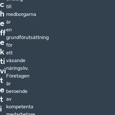
c
till
h
medborgarna
är
e
en
ff
grundförutsättning
e
för
k
ett
ti
växande
näringsliv.
vi
Företagen
t
är
e
beroende
t
av
kompetenta
i
medarbetare