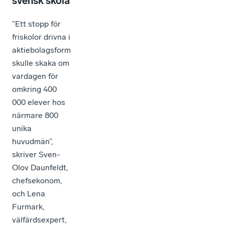
svensk skola
”Ett stopp för
friskolor drivna i
aktiebolagsform
skulle skaka om
vardagen för
omkring 400
000 elever hos
närmare 800
unika
huvudmän”,
skriver Sven-
Olov Daunfeldt,
chefsekonom,
och Lena
Furmark,
välfärdsexpert,