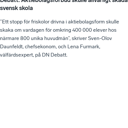
Debatt: Aktiebolagsförbud skulle allvarligt skada
svensk skola
”Ett stopp för friskolor drivna i aktiebolagsform skulle
skaka om vardagen för omkring 400 000 elever hos
närmare 800 unika huvudmän”, skriver Sven-Olov
Daunfeldt, chefsekonom, och Lena Furmark,
välfärdsexpert, på DN Debatt.
VÅ
RA
SE
NA
ST
E
W
EB