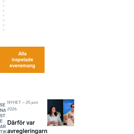
Alla
inspelade
evenemang
NYHET
–
25 juni
SE
2026
NA
ST
E
Därför var
AR
avregleringarn
TIK