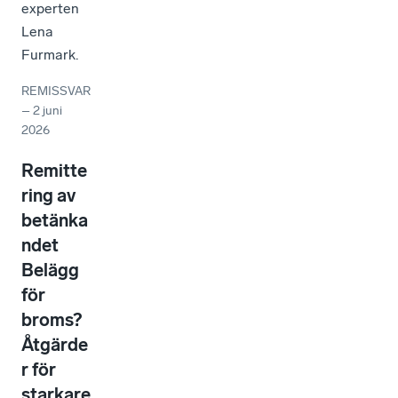
experten
Lena
Furmark.
REMISSVAR
–
2 juni
2026
Remitte
ring av
betänka
ndet
Belägg
för
broms?
Åtgärde
r för
starkare