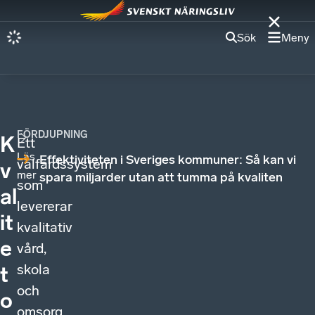
Sök
Meny
FÖRDJUPNING
K
Ett
Läs
Effektiviteten i Sveriges kommuner: Så kan vi
välfärdssystem
v
mer
spara miljarder utan att tumma på kvaliten
som
al
levererar
it
kvalitativ
e
vård,
skola
t
och
o
omsorg