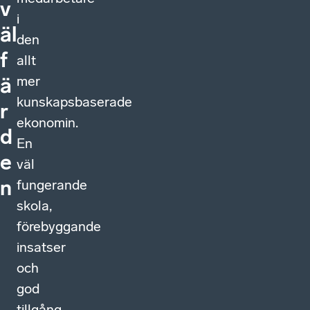
v
i
äl
den
f
allt
mer
ä
kunskapsbaserade
r
ekonomin.
d
En
e
väl
n
fungerande
skola,
förebyggande
insatser
och
god
tillgång