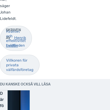
säger
Johan
Lidefeldt.
SKRIVEN
Kvalitet
och
Henrik
AV
effektivitet
i välfärden
Svidén
Villkoren för
privata
välfärdsföretag
DU KANSKE OCKSÅ VILL LÄSA
D
är
fö