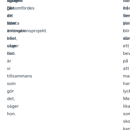
alltid
Nyligen
system.
får
ma
på
genomfördes
Det
en
frå
de
ett
är
vin
fle
som
första
inte
Vin
par
är
innovationsprojekt.
antingen
blir
i
bäst,
eller
dä
vän
säger
utan
ett
han.
det
bev
är
på
vi
att
tillsammans
ma
som
har
gör
lyc
det,
Me
säger
lik
hon.
so
sko
ka