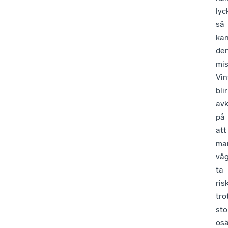
lyc
så
ka
de
mis
Vin
blir
av
på
att
ma
vå
ta
ris
tro
sto
osä