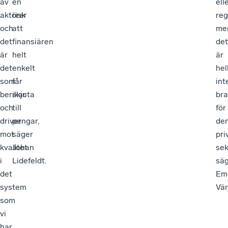
av
en
ell
aktörer
risk
reg
och
att
me
det
finansiären
det
är
helt
är
det
enkelt
hel
som
får
int
berikar
skjuta
bra
och
till
för
driver
pengar,
de
mot
säger
pri
kvalitet
Johan
sek
i
Lidefeldt.
sä
det
Em
system
Vär
som
vi
har,