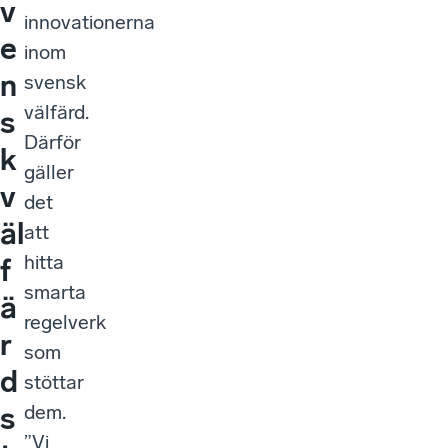
v
innovationerna
e
inom
n
svensk
välfärd.
s
Därför
k
gäller
v
det
äl
att
hitta
f
smarta
ä
regelverk
r
som
d
stöttar
dem.
s
”Vi