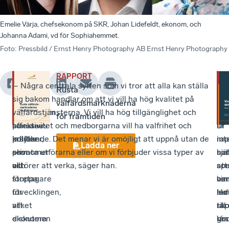
Emelie Värja, chefsekonom på SKR, Johan Lidefeldt, ekonom, och
Johanna Adami, vd för Sophiahemmet.
Foto
:
Pressbild / Ernst Henry Photography AB Ernst Henry Photography
RAPPORT
Under
Samtidigt
– Några centrala syften som vi tror att alla kan ställa
Nik
–
–
Rusta
ett
finns
sig bakom handlar om att vi vill ha hög kvalitet på
Ele
Vår
Me
välfärdsmarknaderna
seminarium
det
välfärdstjänsterna. Vi vill ha hög tillgänglighet och
Fil
frå
det
för framtiden
samlades
politiska
effektivitet och medborgarna vill ha valfrihet och
Dr
i
är
politiker,
krafter
inflytande. Det menar vi är omöjligt att uppnå utan de
i
rap
int
Ladda ner
ekonomer
som
privata utförarna eller om vi förbjuder vissa typer av
nat
ha
sjä
och
vill
aktörer att verka, säger han.
so
spe
att
företagare
stoppa
har
om
vin
för
utvecklingen,
skr
hur
led
att
vilket
rap
sko
till
diskutera
ekonomen
Vin
res
go