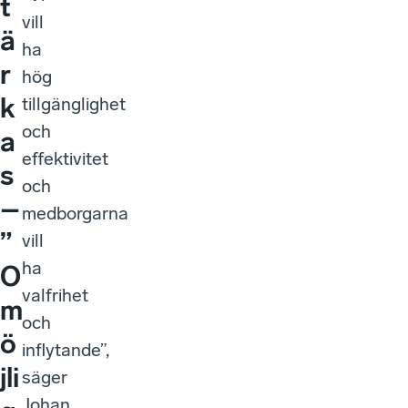
t
vill
ä
ha
r
hög
k
tillgänglighet
och
a
effektivitet
s
och
–
medborgarna
”
vill
ha
O
valfrihet
m
och
ö
inflytande”,
jli
säger
Johan