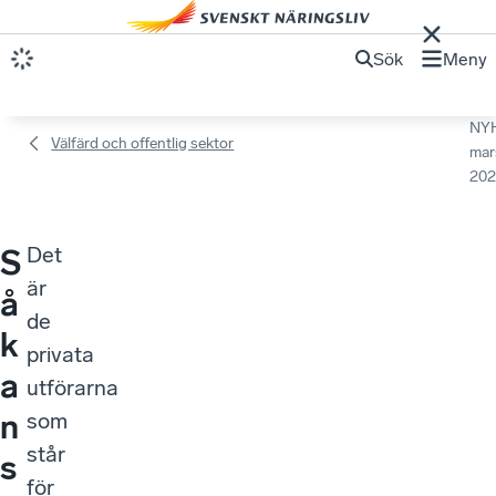
Sök
Meny
NY
Välfärd och offentlig sektor
mar
202
Det
S
är
å
de
k
privata
a
utförarna
n
som
står
s
för