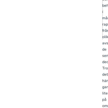
be
i
må
rap
frå
oli
av
de
se
dec
Tro
det
hä
ga
lite
på
omr