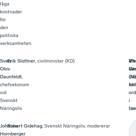
låga
kostnader
för
den
politiska
verksamheten.
Sven
Erik Slottner,
civilminister (KD)
Em
Ma
Vik
Olov
Vär
Ge
Lu
Daunfeldt
,
ch
(M)
(M)
chefsekonom
SK
ko
ko
vid
ord
ord
Svenskt
i
i
Näringsliv
Na
Le
Johanna
Robert Gidehag
, Svenskt Näringsliv, modererar
Hornberger