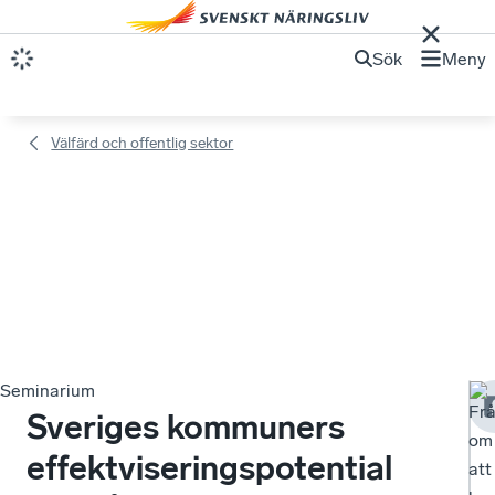
Sök
Meny
Välfärd och offentlig sektor
Seminarium
Fr
Sveriges kommuners
om
effektviseringspotential
att