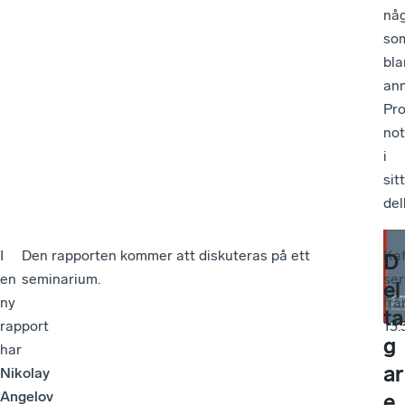
nå
so
bla
an
Pro
not
i
sitt
del
I
Den rapporten kommer att diskuteras på ett
Kaf
D
en
seminarium.
ser
el
ny
frå
ta
rapport
13.
g
har
ar
Nikolay
Angelov
e