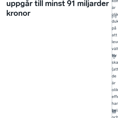
ko
uppgår till minst 91 miljarder
är
kronor
oli
duk
på
att
lev
väl
för
sk
(at
de
är
oli
eff
har
bel
oc