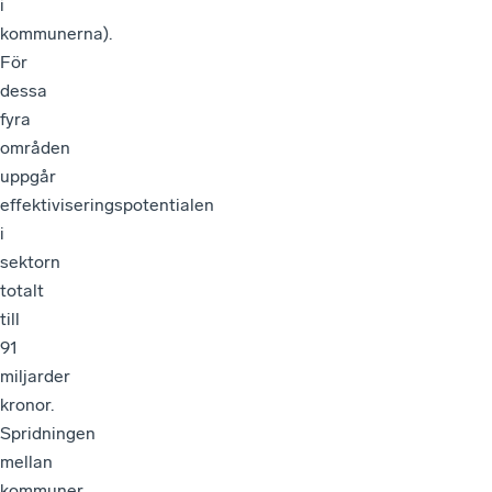
i
kommunerna).
För
dessa
fyra
områden
uppgår
effektiviseringspotentialen
i
sektorn
totalt
till
91
miljarder
kronor.
Spridningen
mellan
kommuner