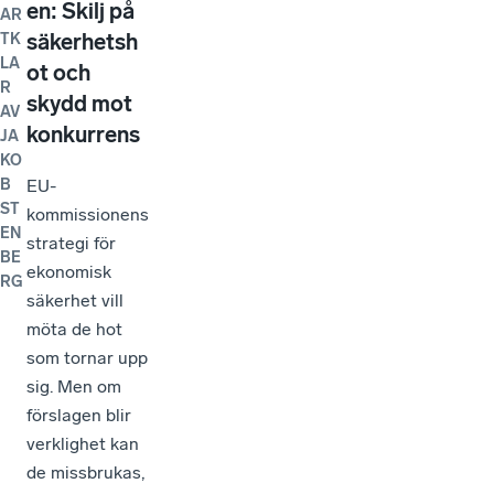
en: Skilj på
AR
säkerhetsh
TK
LA
ot och
R
skydd mot
AV
konkurrens
JA
KO
EU-
B
ST
kommissionens
EN
strategi för
BE
ekonomisk
RG
säkerhet vill
möta de hot
som tornar upp
sig. Men om
förslagen blir
verklighet kan
de missbrukas,