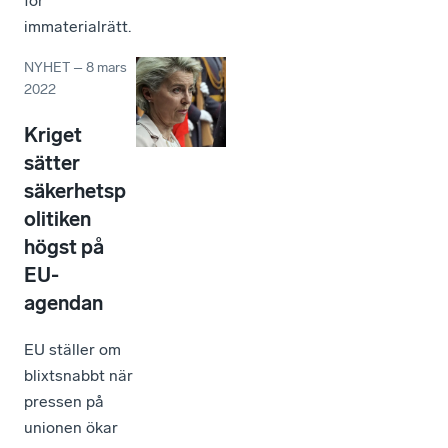
för
immaterialrätt.
NYHET
–
8 mars
2022
Kriget
sätter
säkerhetsp
olitiken
högst på
EU-
agendan
EU ställer om
blixtsnabbt när
pressen på
unionen ökar