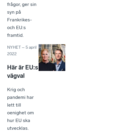
frågor, ger sin
syn på
Frankrikes-
och EU:s
framtid.
NYHET
–
5 april
2022
Här är EU:s
vägval
Krig och
pandemi har
lett till
oenighet om
hur EU ska
utvecklas.