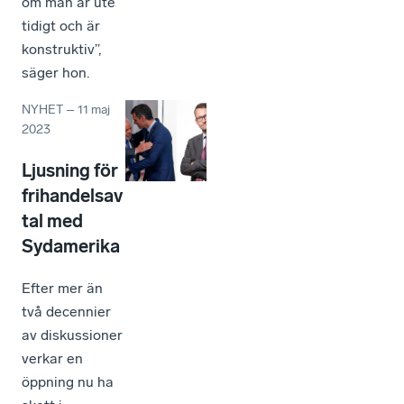
om man är ute
tidigt och är
konstruktiv”,
säger hon.
NYHET
–
11 maj
2023
Ljusning för
frihandelsav
tal med
Sydamerika
Efter mer än
två decennier
av diskussioner
verkar en
öppning nu ha