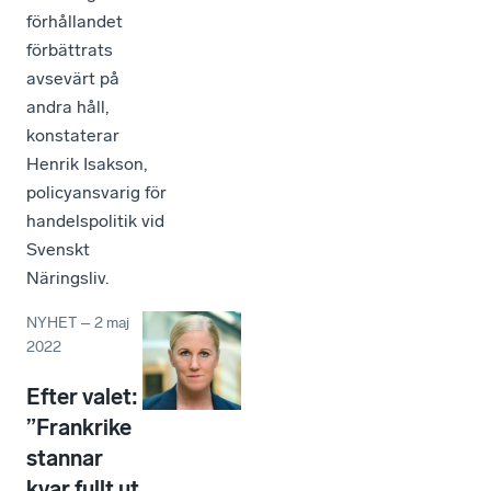
förhållandet
förbättrats
avsevärt på
andra håll,
konstaterar
Henrik Isakson,
policyansvarig för
handelspolitik vid
Svenskt
Näringsliv.
NYHET
–
2 maj
2022
Efter valet:
”Frankrike
stannar
kvar fullt ut