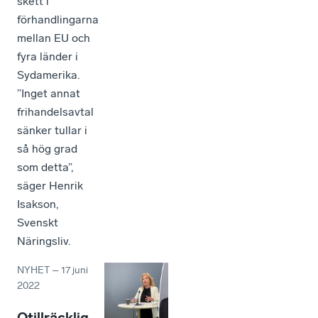
skett i
förhandlingarna
mellan EU och
fyra länder i
Sydamerika.
”Inget annat
frihandelsavtal
sänker tullar i
så hög grad
som detta”,
säger Henrik
Isakson,
Svenskt
Näringsliv.
NYHET
–
17 juni
2022
Otillräcklig