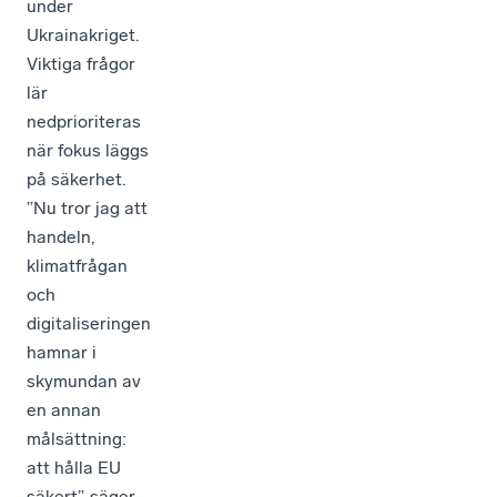
under
Ukrainakriget.
Viktiga frågor
lär
nedprioriteras
när fokus läggs
på säkerhet.
”Nu tror jag att
handeln,
klimatfrågan
och
digitaliseringen
hamnar i
skymundan av
en annan
målsättning:
att hålla EU
säkert”, säger