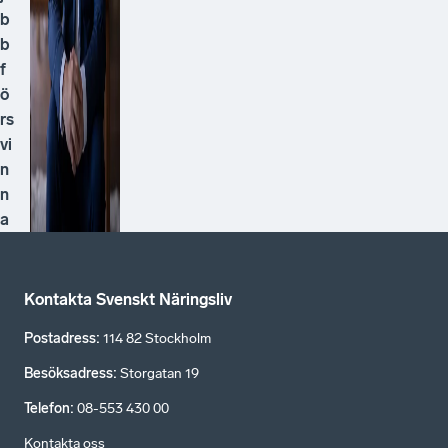
b
b
f
ö
rs
vi
n
n
a
Kontakta Svenskt Näringsliv
Postadress
:
114 82 Stockholm
Besöksadress
:
Storgatan 19
Telefon
:
08-553 430 00
Kontakta oss