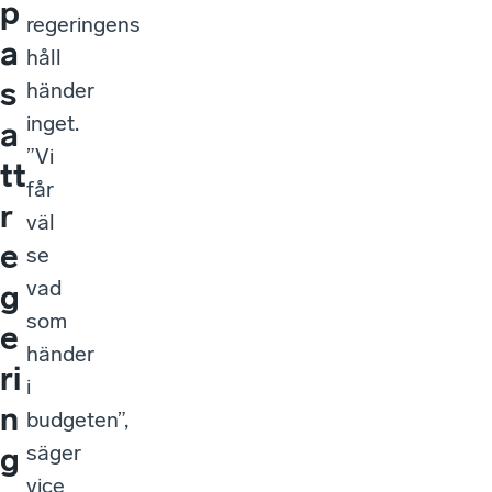
p
regeringens
a
håll
s
händer
inget.
a
”Vi
tt
får
r
väl
e
se
vad
g
som
e
händer
ri
i
n
budgeten”,
säger
g
vice