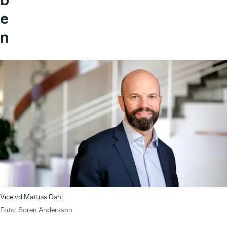
e
n
Vice vd Mattias Dahl
Foto
:
Sören Andersson