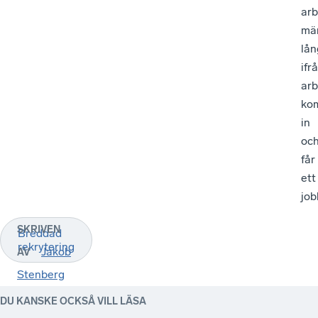
arb
mä
lån
ifr
ar
ko
in
oc
får
ett
job
SKRIVEN
Breddad
rekrytering
Jakob
AV
Stenberg
DU KANSKE OCKSÅ VILL LÄSA