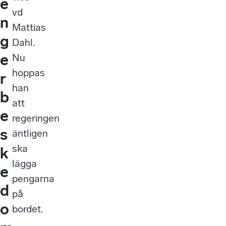
e
vd
n
Mattias
g
Dahl.
e
Nu
hoppas
r
han
b
att
e
regeringen
s
äntligen
ska
k
lägga
e
pengarna
d
på
o
bordet.