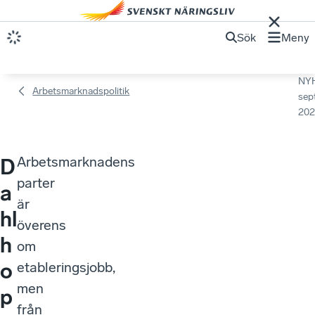
Sök
Meny
NY
Arbetsmarknadspolitik
sep
202
Arbetsmarknadens
D
parter
a
är
hl
överens
h
om
o
etableringsjobb,
men
p
från